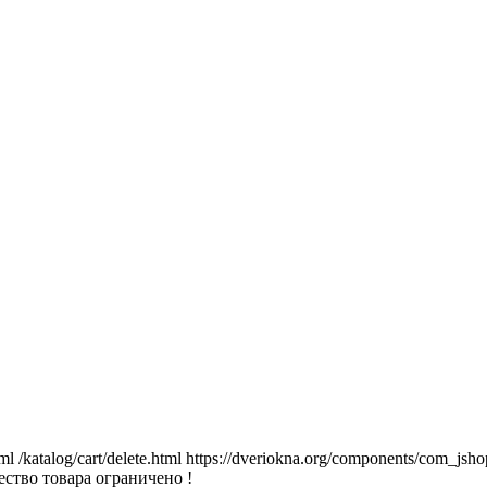
tml
/katalog/cart/delete.html
https://dveriokna.org/components/com_jsho
ство товара ограничено !