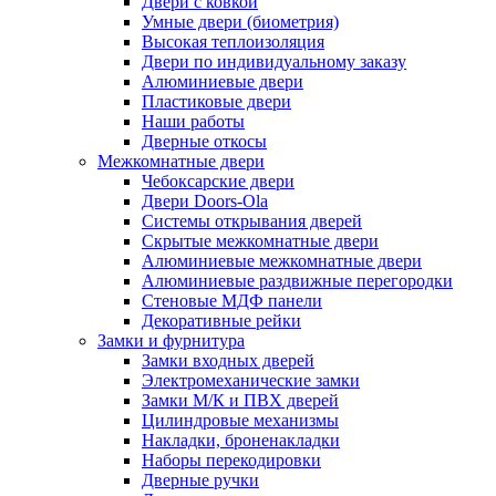
Двери с ковкой
Умные двери (биометрия)
Высокая теплоизоляция
Двери по индивидуальному заказу
Алюминиевые двери
Пластиковые двери
Наши работы
Дверные откосы
Межкомнатные двери
Чебоксарские двери
Двери Doors-Ola
Системы открывания дверей
Скрытые межкомнатные двери
Алюминиевые межкомнатные двери
Алюминиевые раздвижные перегородки
Стеновые МДФ панели
Декоративные рейки
Замки и фурнитура
Замки входных дверей
Электромеханические замки
Замки М/К и ПВХ дверей
Цилиндровые механизмы
Накладки, броненакладки
Наборы перекодировки
Дверные ручки