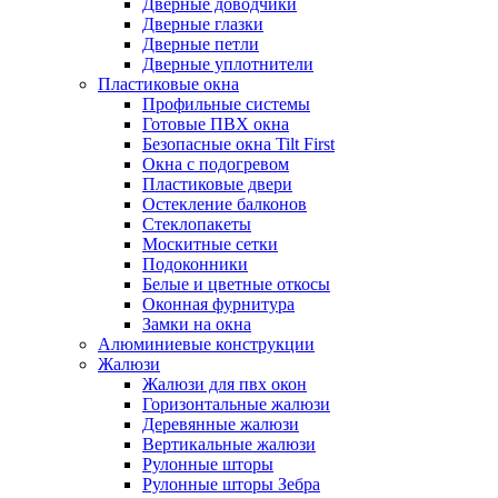
Дверные доводчики
Дверные глазки
Дверные петли
Дверные уплотнители
Пластиковые окна
Профильные системы
Готовые ПВХ окна
Безопасные окна Tilt First
Окна с подогревом
Пластиковые двери
Остекление балконов
Стеклопакеты
Москитные сетки
Подоконники
Белые и цветные откосы
Оконная фурнитура
Замки на окна
Алюминиевые конструкции
Жалюзи
Жалюзи для пвх окон
Горизонтальные жалюзи
Деревянные жалюзи
Вертикальные жалюзи
Рулонные шторы
Рулонные шторы Зебра