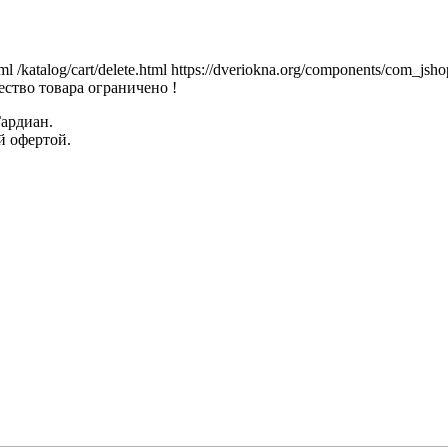
tml
/katalog/cart/delete.html
https://dveriokna.org/components/com_jsho
ство товара ограничено !
Гардиан.
й офертой.