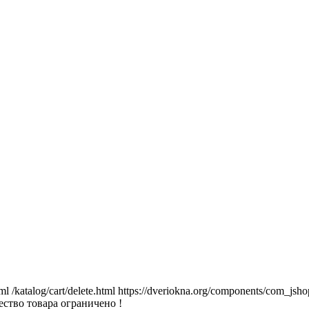
tml
/katalog/cart/delete.html
https://dveriokna.org/components/com_jsho
ство товара ограничено !