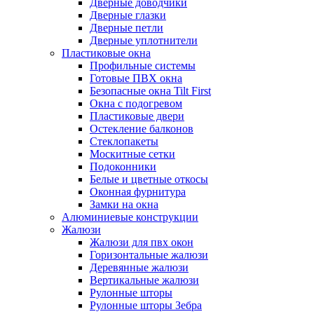
Дверные доводчики
Дверные глазки
Дверные петли
Дверные уплотнители
Пластиковые окна
Профильные системы
Готовые ПВХ окна
Безопасные окна Tilt First
Окна с подогревом
Пластиковые двери
Остекление балконов
Стеклопакеты
Москитные сетки
Подоконники
Белые и цветные откосы
Оконная фурнитура
Замки на окна
Алюминиевые конструкции
Жалюзи
Жалюзи для пвх окон
Горизонтальные жалюзи
Деревянные жалюзи
Вертикальные жалюзи
Рулонные шторы
Рулонные шторы Зебра