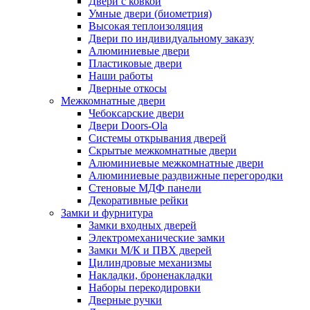
Двери с ковкой
Умные двери (биометрия)
Высокая теплоизоляция
Двери по индивидуальному заказу
Алюминиевые двери
Пластиковые двери
Наши работы
Дверные откосы
Межкомнатные двери
Чебоксарские двери
Двери Doors-Ola
Системы открывания дверей
Скрытые межкомнатные двери
Алюминиевые межкомнатные двери
Алюминиевые раздвижные перегородки
Стеновые МДФ панели
Декоративные рейки
Замки и фурнитура
Замки входных дверей
Электромеханические замки
Замки М/К и ПВХ дверей
Цилиндровые механизмы
Накладки, броненакладки
Наборы перекодировки
Дверные ручки