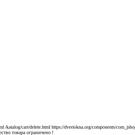
tml
/katalog/cart/delete.html
https://dveriokna.org/components/com_jsho
ство товара ограничено !