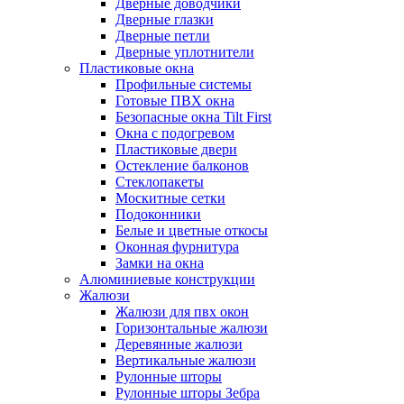
Дверные доводчики
Дверные глазки
Дверные петли
Дверные уплотнители
Пластиковые окна
Профильные системы
Готовые ПВХ окна
Безопасные окна Tilt First
Окна с подогревом
Пластиковые двери
Остекление балконов
Стеклопакеты
Москитные сетки
Подоконники
Белые и цветные откосы
Оконная фурнитура
Замки на окна
Алюминиевые конструкции
Жалюзи
Жалюзи для пвх окон
Горизонтальные жалюзи
Деревянные жалюзи
Вертикальные жалюзи
Рулонные шторы
Рулонные шторы Зебра