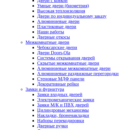
Двери с ковкой
Умные двери (биометрия)
Высокая теплоизоляция
Двери по индивидуальному заказу
Алюминиевые двери
Пластиковые двери
Наши работы
Дверные откосы
Межкомнатные двери
Чебоксарские двери
Двери Doors-Ola
Системы открывания дверей
Скрытые межкомнатные двери
Алюминиевые межкомнатные двери
Алюминиевые раздвижные перегородки
Стеновые МДФ панели
Декоративные рейки
Замки и фурнитура
Замки входных дверей
Электромеханические замки
Замки М/К и ПВХ дверей
Цилиндровые механизмы
Накладки, броненакладки
Наборы перекодировки
Дверные ручки