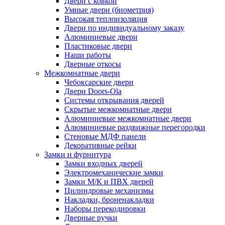
Двери с ковкой
Умные двери (биометрия)
Высокая теплоизоляция
Двери по индивидуальному заказу
Алюминиевые двери
Пластиковые двери
Наши работы
Дверные откосы
Межкомнатные двери
Чебоксарские двери
Двери Doors-Ola
Системы открывания дверей
Скрытые межкомнатные двери
Алюминиевые межкомнатные двери
Алюминиевые раздвижные перегородки
Стеновые МДФ панели
Декоративные рейки
Замки и фурнитура
Замки входных дверей
Электромеханические замки
Замки М/К и ПВХ дверей
Цилиндровые механизмы
Накладки, броненакладки
Наборы перекодировки
Дверные ручки