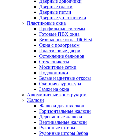
Дверные доводчики
Дверные глазки
Дверные петли
Дверные уплотнители
Пластиковые окна
Профильные системы
Готовые ПВХ окна
Безопасные окна Tilt First
Окна с подогревом
Пластиковые двери
Остекление балконов
Стеклопакеты
Москитные сетки
Подоконники
Белые и цветные откосы
Оконная фурнитура
Замки на окна
Алюминиевые конструкции
Жалюзи
Жалюзи для пвх окон
Горизонтальные жалюзи
Деревянные жалюзи
Вертикальные жалюзи
Рулонные шторы
Рулонные шторы Зебра