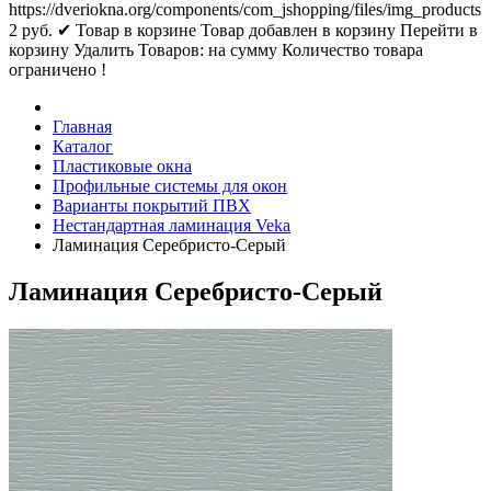
https://dveriokna.org/components/com_jshopping/files/img_products
2
руб.
✔ Товар в корзине
Товар добавлен в корзину
Перейти в
корзину
Удалить
Товаров:
на сумму
Количество товара
ограничено !
Главная
Каталог
Пластиковые окна
Профильные системы для окон
Варианты покрытий ПВХ
Нестандартная ламинация Veka
Ламинация Серебристо-Серый
Ламинация Серебристо-Серый