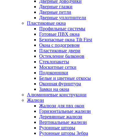
Дверные доводчики
Дверные глазки
Дверные петли
Дверные уплотнители
Пластиковые окна
Профильные системы
Готовые ПВХ окна
Безопасные окна Tilt First
Окна с подогревом
Пластиковые двери
Остекление балконов
Стеклопакеты
Москитные сетки
Подоконники
Белые и цветные откосы
Оконная фурнитура
Замки на окна
Алюминиевые конструкции
Жалюзи
Жалюзи для пвх окон
Горизонтальные жалюзи
Деревянные жалюзи
Вертикальные жалюзи
Рулонные шторы
Рулонные шторы Зебра