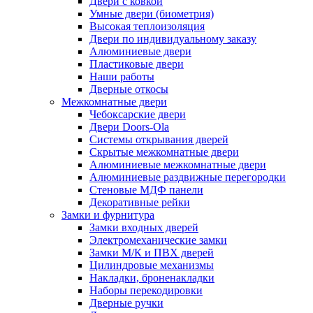
Двери с ковкой
Умные двери (биометрия)
Высокая теплоизоляция
Двери по индивидуальному заказу
Алюминиевые двери
Пластиковые двери
Наши работы
Дверные откосы
Межкомнатные двери
Чебоксарские двери
Двери Doors-Ola
Системы открывания дверей
Скрытые межкомнатные двери
Алюминиевые межкомнатные двери
Алюминиевые раздвижные перегородки
Стеновые МДФ панели
Декоративные рейки
Замки и фурнитура
Замки входных дверей
Электромеханические замки
Замки М/К и ПВХ дверей
Цилиндровые механизмы
Накладки, броненакладки
Наборы перекодировки
Дверные ручки