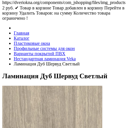
https://dveriokna.org/components/com_jshopping/files/img_products
2
руб.
✔ Товар в корзине
Товар добавлен в корзину
Перейти в
корзину
Удалить
Товаров:
на сумму
Количество товара
ограничено !
Главная
Каталог
Пластиковые окна
Профильные системы для окон
Варианты покрытий ПВХ
Нестандартная ламинация Veka
Ламинация Дуб Шервуд Светлый
Ламинация Дуб Шервуд Светлый