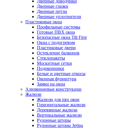
Дверные доводчики
Дверные глазки
Дверные петли
Дверные уплотнители
Пластиковые окна
Профильные системы
Готовые ПВХ окна
Безопасные окна Tilt First
Окна с подогревом
Пластиковые двери
Остекление балконов
Стеклопакеты
Москитные сетки
Подоконники
Белые и цветные откосы
Оконная фурнитура
Замки на окна
Алюминиевые конструкции
Жалюзи
Жалюзи для пвх окон
Горизонтальные жалюзи
Деревянные жалюзи
Вертикальные жалюзи
Рулонные шторы
Рулонные шторы Зебра