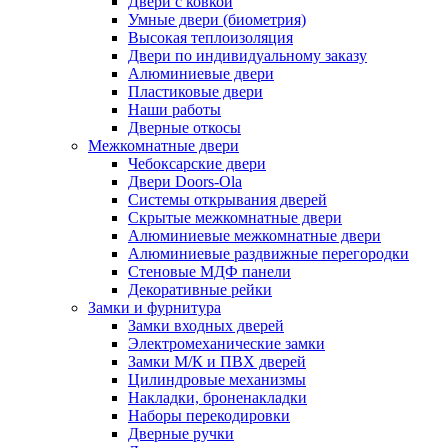
Двери с ковкой
Умные двери (биометрия)
Высокая теплоизоляция
Двери по индивидуальному заказу
Алюминиевые двери
Пластиковые двери
Наши работы
Дверные откосы
Межкомнатные двери
Чебоксарские двери
Двери Doors-Ola
Системы открывания дверей
Скрытые межкомнатные двери
Алюминиевые межкомнатные двери
Алюминиевые раздвижные перегородки
Стеновые МДФ панели
Декоративные рейки
Замки и фурнитура
Замки входных дверей
Электромеханические замки
Замки М/К и ПВХ дверей
Цилиндровые механизмы
Накладки, броненакладки
Наборы перекодировки
Дверные ручки