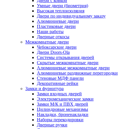
Двери с ковкой
Умные двери (биометрия)
Высокая теплоизоляция
Двери по индивидуальному заказу
Алюминиевые двери
Пластиковые двери
Наши работы
Дверные откосы
Межкомнатные двери
Чебоксарские двери
Двери Doors-Ola
Системы открывания дверей
Скрытые межкомнатные двери
Алюминиевые межкомнатные двери
Алюминиевые раздвижные перегородки
Стеновые МДФ панели
Декоративные рейки
Замки и фурнитура
Замки входных дверей
Электромеханические замки
Замки М/К и ПВХ дверей
Цилиндровые механизмы
Накладки, броненакладки
Наборы перекодировки
Дверные ручки