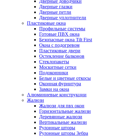
Дверные доводчики
Дверные глазки
Дверные петли
Дверные уплотнители
Пластиковые окна
Профильные системы
Готовые ПВХ окна
Безопасные окна Tilt First
Окна с подогревом
Пластиковые двери
Остекление балконов
Стеклопакеты
Москитные сетки
Подоконники
Белые и цветные откосы
Оконная фурнитура
Замки на окна
Алюминиевые конструкции
Жалюзи
Жалюзи для пвх окон
Горизонтальные жалюзи
Деревянные жалюзи
Вертикальные жалюзи
Рулонные шторы
Рулонные шторы Зебра