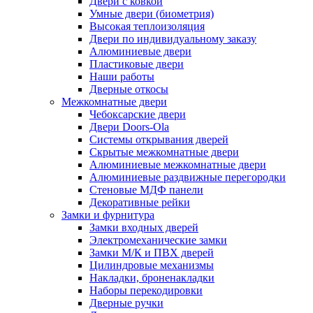
Двери с ковкой
Умные двери (биометрия)
Высокая теплоизоляция
Двери по индивидуальному заказу
Алюминиевые двери
Пластиковые двери
Наши работы
Дверные откосы
Межкомнатные двери
Чебоксарские двери
Двери Doors-Ola
Системы открывания дверей
Скрытые межкомнатные двери
Алюминиевые межкомнатные двери
Алюминиевые раздвижные перегородки
Стеновые МДФ панели
Декоративные рейки
Замки и фурнитура
Замки входных дверей
Электромеханические замки
Замки М/К и ПВХ дверей
Цилиндровые механизмы
Накладки, броненакладки
Наборы перекодировки
Дверные ручки