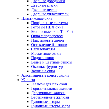
Дверные доводчики
Дверные глазки
Дверные петли
Дверные уплотнители
Пластиковые окна
Профильные системы
Готовые ПВХ окна
Безопасные окна Tilt First
Окна с подогревом
Пластиковые двери
Остекление балконов
Стеклопакеты
Москитные сетки
Подоконники
Белые и цветные откосы
Оконная фурнитура
Замки на окна
Алюминиевые конструкции
Жалюзи
Жалюзи для пвх окон
Горизонтальные жалюзи
Деревянные жалюзи
Вертикальные жалюзи
Рулонные шторы
Рулонные шторы Зебра