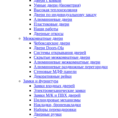
Двери с ковкой
Умные двери (биометрия)
Высокая теплоизоляция
Двери по индивидуальному заказу
Алюминиевые двери
Пластиковые двери
Наши работы
Дверные откосы
Межкомнатные двери
Чебоксарские двери
Двери Doors-Ola
Системы открывания дверей
Скрытые межкомнатные двери
Алюминиевые межкомнатные двери
Алюминиевые раздвижные перегородки
Стеновые МДФ панели
Декоративные рейки
Замки и фурнитура
Замки входных дверей
Электромеханические замки
Замки М/К и ПВХ дверей
Цилиндровые механизмы
Накладки, броненакладки
Наборы перекодировки
Дверные ручки