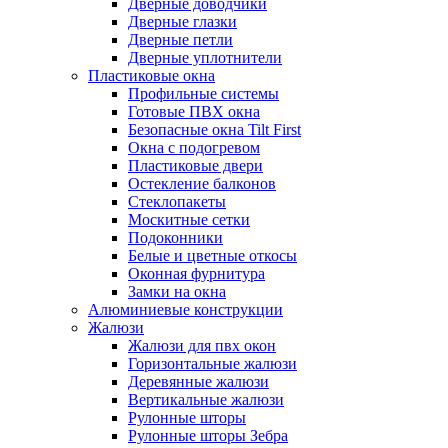
Дверные доводчики
Дверные глазки
Дверные петли
Дверные уплотнители
Пластиковые окна
Профильные системы
Готовые ПВХ окна
Безопасные окна Tilt First
Окна с подогревом
Пластиковые двери
Остекление балконов
Стеклопакеты
Москитные сетки
Подоконники
Белые и цветные откосы
Оконная фурнитура
Замки на окна
Алюминиевые конструкции
Жалюзи
Жалюзи для пвх окон
Горизонтальные жалюзи
Деревянные жалюзи
Вертикальные жалюзи
Рулонные шторы
Рулонные шторы Зебра