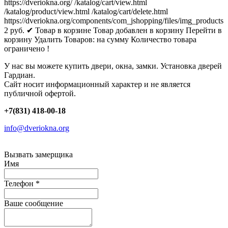
https://dveriokna.org/
/katalog/cart/view.html
/katalog/product/view.html
/katalog/cart/delete.html
https://dveriokna.org/components/com_jshopping/files/img_products
2
руб.
✔ Товар в корзине
Товар добавлен в корзину
Перейти в
корзину
Удалить
Товаров:
на сумму
Количество товара
ограничено !
У нас вы можете купить двери, окна, замки. Установка дверей
Гардиан.
Сайт носит информационный характер и не является
публичной офертой.
+7(831) 418-00-18
info@dveriokna.org
Вызвать замерщика
Имя
Телефон
*
Ваше сообщение