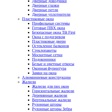
Дверные доводчики
Дверные глазки
Дверные петли
Дверные уплотнители
Пластиковые окна
Профильные системы
Готовые ПВХ окна
Безопасные окна Tilt First
Окна с подогревом
Пластиковые двери
Остекление балконов
Стеклопакеты
Москитные сетки
Подоконники
Белые и цветные откосы
Оконная фурнитура
Замки на окна
Алюминиевые конструкции
Жалюзи
Жалюзи для пвх окон
Горизонтальные жалюзи
Деревянные жалюзи
Вертикальные жалюзи
Рулонные шторы
Рулонные шторы Зебра