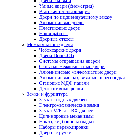
Двери с ковкой
Умные двери (биометрия)
Высокая теплоизоляция
Двери по индивидуальному заказу
Алюминиевые двери
Пластиковые двери
Наши работы
Дверные откосы
Межкомнатные двери
Чебоксарские двери
Двери Doors-Ola
Системы открывания дверей
Скрытые межкомнатные двери
Алюминиевые межкомнатные двери
Алюминиевые раздвижные перегородки
Стеновые МДФ панели
Декоративные рейки
Замки и фурнитура
Замки входных дверей
Электромеханические замки
Замки М/К и ПВХ дверей
Цилиндровые механизмы
Накладки, броненакладки
Наборы перекодировки
Дверные ручки