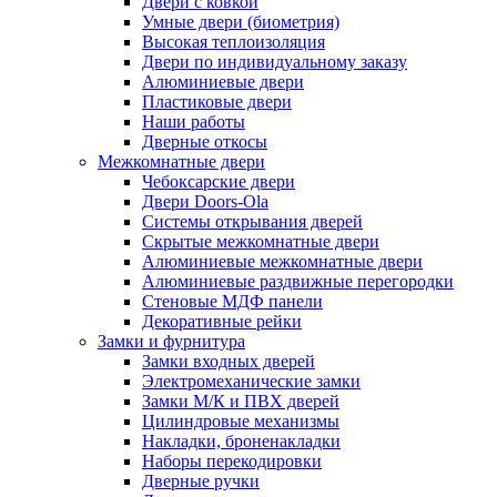
Двери с ковкой
Умные двери (биометрия)
Высокая теплоизоляция
Двери по индивидуальному заказу
Алюминиевые двери
Пластиковые двери
Наши работы
Дверные откосы
Межкомнатные двери
Чебоксарские двери
Двери Doors-Ola
Системы открывания дверей
Скрытые межкомнатные двери
Алюминиевые межкомнатные двери
Алюминиевые раздвижные перегородки
Стеновые МДФ панели
Декоративные рейки
Замки и фурнитура
Замки входных дверей
Электромеханические замки
Замки М/К и ПВХ дверей
Цилиндровые механизмы
Накладки, броненакладки
Наборы перекодировки
Дверные ручки