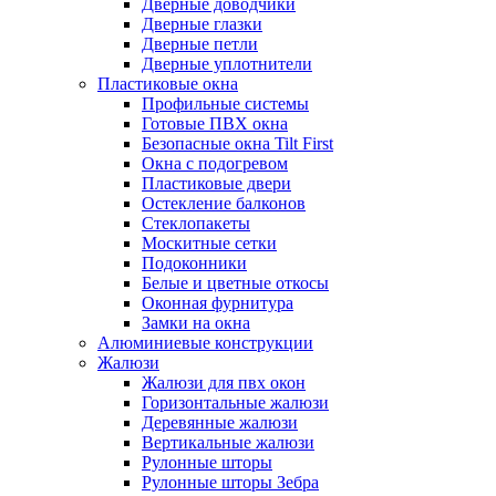
Дверные доводчики
Дверные глазки
Дверные петли
Дверные уплотнители
Пластиковые окна
Профильные системы
Готовые ПВХ окна
Безопасные окна Tilt First
Окна с подогревом
Пластиковые двери
Остекление балконов
Стеклопакеты
Москитные сетки
Подоконники
Белые и цветные откосы
Оконная фурнитура
Замки на окна
Алюминиевые конструкции
Жалюзи
Жалюзи для пвх окон
Горизонтальные жалюзи
Деревянные жалюзи
Вертикальные жалюзи
Рулонные шторы
Рулонные шторы Зебра