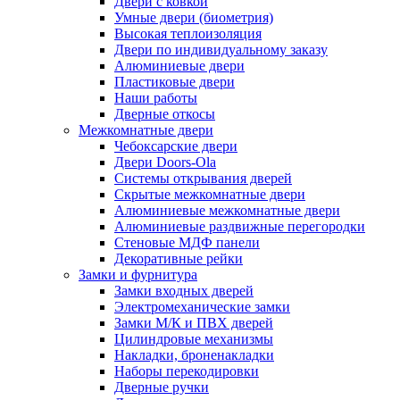
Двери с ковкой
Умные двери (биометрия)
Высокая теплоизоляция
Двери по индивидуальному заказу
Алюминиевые двери
Пластиковые двери
Наши работы
Дверные откосы
Межкомнатные двери
Чебоксарские двери
Двери Doors-Ola
Системы открывания дверей
Скрытые межкомнатные двери
Алюминиевые межкомнатные двери
Алюминиевые раздвижные перегородки
Стеновые МДФ панели
Декоративные рейки
Замки и фурнитура
Замки входных дверей
Электромеханические замки
Замки М/К и ПВХ дверей
Цилиндровые механизмы
Накладки, броненакладки
Наборы перекодировки
Дверные ручки