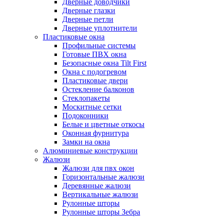
Дверные доводчики
Дверные глазки
Дверные петли
Дверные уплотнители
Пластиковые окна
Профильные системы
Готовые ПВХ окна
Безопасные окна Tilt First
Окна с подогревом
Пластиковые двери
Остекление балконов
Стеклопакеты
Москитные сетки
Подоконники
Белые и цветные откосы
Оконная фурнитура
Замки на окна
Алюминиевые конструкции
Жалюзи
Жалюзи для пвх окон
Горизонтальные жалюзи
Деревянные жалюзи
Вертикальные жалюзи
Рулонные шторы
Рулонные шторы Зебра