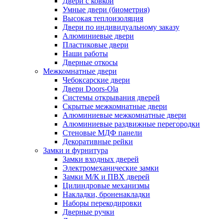
Двери с ковкой
Умные двери (биометрия)
Высокая теплоизоляция
Двери по индивидуальному заказу
Алюминиевые двери
Пластиковые двери
Наши работы
Дверные откосы
Межкомнатные двери
Чебоксарские двери
Двери Doors-Ola
Системы открывания дверей
Скрытые межкомнатные двери
Алюминиевые межкомнатные двери
Алюминиевые раздвижные перегородки
Стеновые МДФ панели
Декоративные рейки
Замки и фурнитура
Замки входных дверей
Электромеханические замки
Замки М/К и ПВХ дверей
Цилиндровые механизмы
Накладки, броненакладки
Наборы перекодировки
Дверные ручки