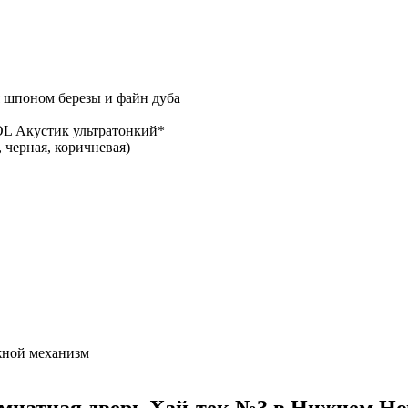
я шпоном березы и файн дуба
L Акустик ультратонкий*
 черная, коричневая)
ижной механизм
натная дверь Хай-тек №3 в Нижнем Но