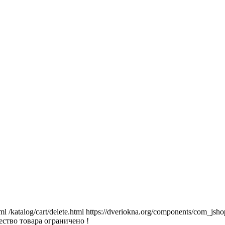
tml
/katalog/cart/delete.html
https://dveriokna.org/components/com_jsho
ство товара ограничено !