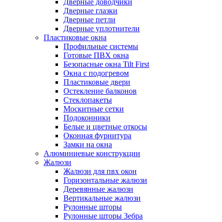
Дверные доводчики
Дверные глазки
Дверные петли
Дверные уплотнители
Пластиковые окна
Профильные системы
Готовые ПВХ окна
Безопасные окна Tilt First
Окна с подогревом
Пластиковые двери
Остекление балконов
Стеклопакеты
Москитные сетки
Подоконники
Белые и цветные откосы
Оконная фурнитура
Замки на окна
Алюминиевые конструкции
Жалюзи
Жалюзи для пвх окон
Горизонтальные жалюзи
Деревянные жалюзи
Вертикальные жалюзи
Рулонные шторы
Рулонные шторы Зебра