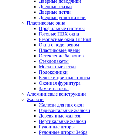
Дверные доводчики
Дверные глазки
Дверные петли
Дверные уплотнители
Пластиковые окна
Профильные системы
Готовые ПВХ окна
Безопасные окна Tilt First
Окна с подогревом
Пластиковые двери
Остекление балконов
Стеклопакеты
Москитные сетки
Подоконники
Белые и цветные откосы
Оконная фурнитура
Замки на окна
Алюминиевые конструкции
Жалюзи
Жалюзи для пвх окон
Горизонтальные жалюзи
Деревянные жалюзи
Вертикальные жалюзи
Рулонные шторы
Рулонные шторы Зебра