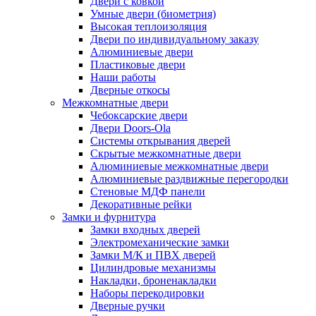
Двери с ковкой
Умные двери (биометрия)
Высокая теплоизоляция
Двери по индивидуальному заказу
Алюминиевые двери
Пластиковые двери
Наши работы
Дверные откосы
Межкомнатные двери
Чебоксарские двери
Двери Doors-Ola
Системы открывания дверей
Скрытые межкомнатные двери
Алюминиевые межкомнатные двери
Алюминиевые раздвижные перегородки
Стеновые МДФ панели
Декоративные рейки
Замки и фурнитура
Замки входных дверей
Электромеханические замки
Замки М/К и ПВХ дверей
Цилиндровые механизмы
Накладки, броненакладки
Наборы перекодировки
Дверные ручки