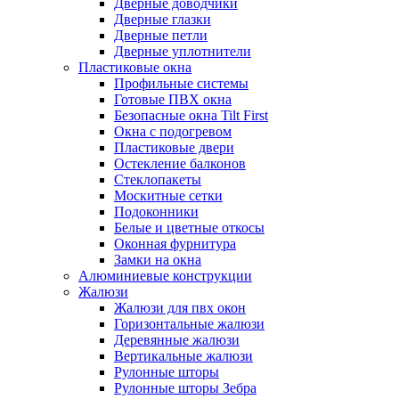
Дверные доводчики
Дверные глазки
Дверные петли
Дверные уплотнители
Пластиковые окна
Профильные системы
Готовые ПВХ окна
Безопасные окна Tilt First
Окна с подогревом
Пластиковые двери
Остекление балконов
Стеклопакеты
Москитные сетки
Подоконники
Белые и цветные откосы
Оконная фурнитура
Замки на окна
Алюминиевые конструкции
Жалюзи
Жалюзи для пвх окон
Горизонтальные жалюзи
Деревянные жалюзи
Вертикальные жалюзи
Рулонные шторы
Рулонные шторы Зебра