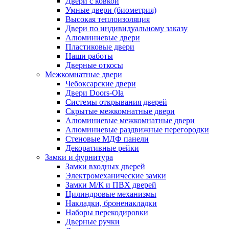
Двери с ковкой
Умные двери (биометрия)
Высокая теплоизоляция
Двери по индивидуальному заказу
Алюминиевые двери
Пластиковые двери
Наши работы
Дверные откосы
Межкомнатные двери
Чебоксарские двери
Двери Doors-Ola
Системы открывания дверей
Скрытые межкомнатные двери
Алюминиевые межкомнатные двери
Алюминиевые раздвижные перегородки
Стеновые МДФ панели
Декоративные рейки
Замки и фурнитура
Замки входных дверей
Электромеханические замки
Замки М/К и ПВХ дверей
Цилиндровые механизмы
Накладки, броненакладки
Наборы перекодировки
Дверные ручки