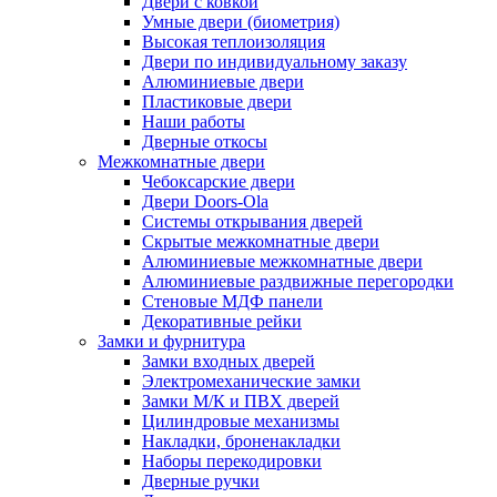
Двери с ковкой
Умные двери (биометрия)
Высокая теплоизоляция
Двери по индивидуальному заказу
Алюминиевые двери
Пластиковые двери
Наши работы
Дверные откосы
Межкомнатные двери
Чебоксарские двери
Двери Doors-Ola
Системы открывания дверей
Скрытые межкомнатные двери
Алюминиевые межкомнатные двери
Алюминиевые раздвижные перегородки
Стеновые МДФ панели
Декоративные рейки
Замки и фурнитура
Замки входных дверей
Электромеханические замки
Замки М/К и ПВХ дверей
Цилиндровые механизмы
Накладки, броненакладки
Наборы перекодировки
Дверные ручки