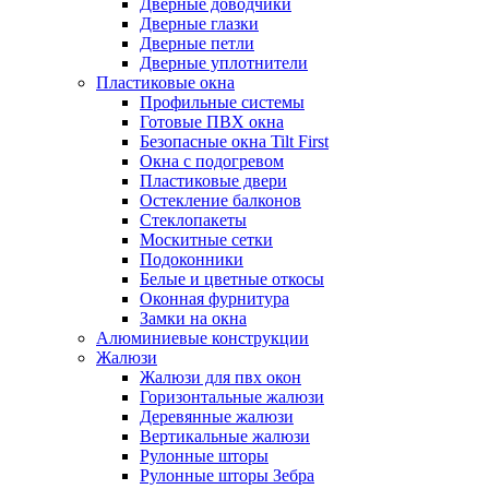
Дверные доводчики
Дверные глазки
Дверные петли
Дверные уплотнители
Пластиковые окна
Профильные системы
Готовые ПВХ окна
Безопасные окна Tilt First
Окна с подогревом
Пластиковые двери
Остекление балконов
Стеклопакеты
Москитные сетки
Подоконники
Белые и цветные откосы
Оконная фурнитура
Замки на окна
Алюминиевые конструкции
Жалюзи
Жалюзи для пвх окон
Горизонтальные жалюзи
Деревянные жалюзи
Вертикальные жалюзи
Рулонные шторы
Рулонные шторы Зебра