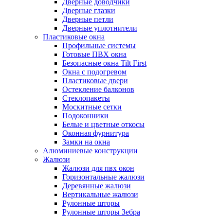
Дверные доводчики
Дверные глазки
Дверные петли
Дверные уплотнители
Пластиковые окна
Профильные системы
Готовые ПВХ окна
Безопасные окна Tilt First
Окна с подогревом
Пластиковые двери
Остекление балконов
Стеклопакеты
Москитные сетки
Подоконники
Белые и цветные откосы
Оконная фурнитура
Замки на окна
Алюминиевые конструкции
Жалюзи
Жалюзи для пвх окон
Горизонтальные жалюзи
Деревянные жалюзи
Вертикальные жалюзи
Рулонные шторы
Рулонные шторы Зебра