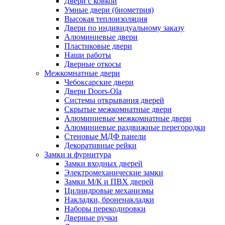
Двери с ковкой
Умные двери (биометрия)
Высокая теплоизоляция
Двери по индивидуальному заказу
Алюминиевые двери
Пластиковые двери
Наши работы
Дверные откосы
Межкомнатные двери
Чебоксарские двери
Двери Doors-Ola
Системы открывания дверей
Скрытые межкомнатные двери
Алюминиевые межкомнатные двери
Алюминиевые раздвижные перегородки
Стеновые МДФ панели
Декоративные рейки
Замки и фурнитура
Замки входных дверей
Электромеханические замки
Замки М/К и ПВХ дверей
Цилиндровые механизмы
Накладки, броненакладки
Наборы перекодировки
Дверные ручки