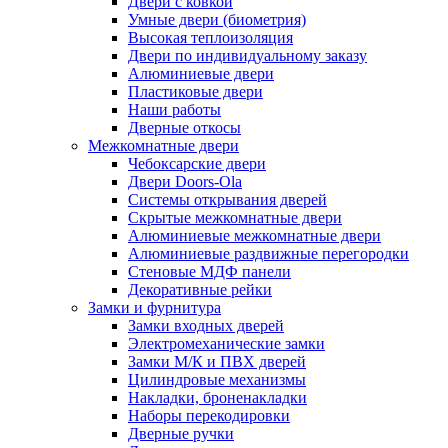
Двери с ковкой
Умные двери (биометрия)
Высокая теплоизоляция
Двери по индивидуальному заказу
Алюминиевые двери
Пластиковые двери
Наши работы
Дверные откосы
Межкомнатные двери
Чебоксарские двери
Двери Doors-Ola
Системы открывания дверей
Скрытые межкомнатные двери
Алюминиевые межкомнатные двери
Алюминиевые раздвижные перегородки
Стеновые МДФ панели
Декоративные рейки
Замки и фурнитура
Замки входных дверей
Электромеханические замки
Замки М/К и ПВХ дверей
Цилиндровые механизмы
Накладки, броненакладки
Наборы перекодировки
Дверные ручки