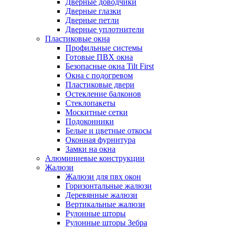
Дверные доводчики
Дверные глазки
Дверные петли
Дверные уплотнители
Пластиковые окна
Профильные системы
Готовые ПВХ окна
Безопасные окна Tilt First
Окна с подогревом
Пластиковые двери
Остекление балконов
Стеклопакеты
Москитные сетки
Подоконники
Белые и цветные откосы
Оконная фурнитура
Замки на окна
Алюминиевые конструкции
Жалюзи
Жалюзи для пвх окон
Горизонтальные жалюзи
Деревянные жалюзи
Вертикальные жалюзи
Рулонные шторы
Рулонные шторы Зебра