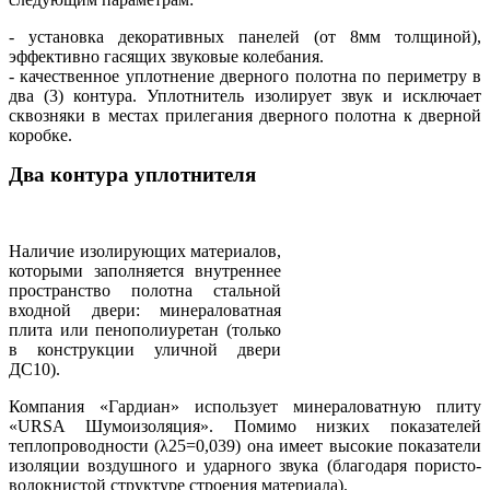
- установка декоративных панелей (от 8мм толщиной),
эффективно гасящих звуковые колебания.
-
качественное уплотнение дверного полотна по периметру в
два (3) контура. Уплотнитель изолирует звук и исключает
сквозняки в местах прилегания дверного полотна к дверной
коробке.
Два контура уплотнителя
Наличие изолирующих материалов,
которыми заполняется внутреннее
пространство полотна стальной
входной двери: минераловатная
плита или пенополиуретан (только
в конструкции уличной двери
ДС10).
Компания «Гардиан» использует минераловатную плиту
«URSA Шумоизоляция». Помимо низких показателей
теплопроводности (λ25=0,039) она имеет высокие показатели
изоляции воздушного и ударного звука (благодаря пористо-
волокнистой структуре строения материала).