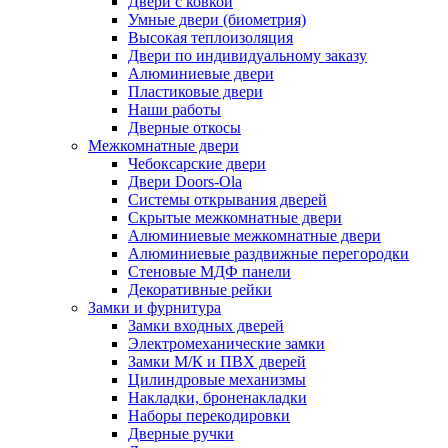
Двери с ковкой
Умные двери (биометрия)
Высокая теплоизоляция
Двери по индивидуальному заказу
Алюминиевые двери
Пластиковые двери
Наши работы
Дверные откосы
Межкомнатные двери
Чебоксарские двери
Двери Doors-Ola
Системы открывания дверей
Скрытые межкомнатные двери
Алюминиевые межкомнатные двери
Алюминиевые раздвижные перегородки
Стеновые МДФ панели
Декоративные рейки
Замки и фурнитура
Замки входных дверей
Электромеханические замки
Замки М/К и ПВХ дверей
Цилиндровые механизмы
Накладки, броненакладки
Наборы перекодировки
Дверные ручки