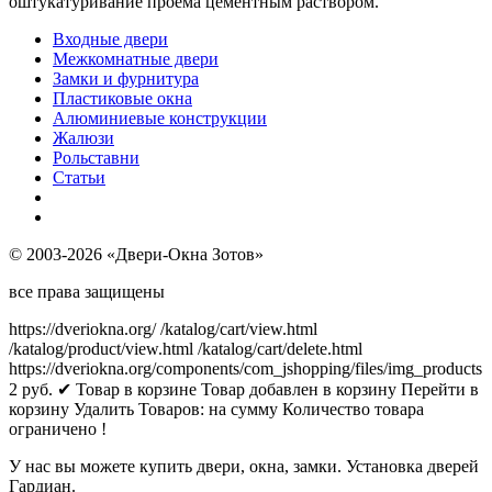
оштукатуривание проема цементным раствором.
Входные двери
Межкомнатные двери
Замки и фурнитура
Пластиковые окна
Алюминиевые конструкции
Жалюзи
Рольставни
Статьи
© 2003-2026 «Двери-Окна Зотов»
все права защищены
https://dveriokna.org/
/katalog/cart/view.html
/katalog/product/view.html
/katalog/cart/delete.html
https://dveriokna.org/components/com_jshopping/files/img_products
2
руб.
✔ Товар в корзине
Товар добавлен в корзину
Перейти в
корзину
Удалить
Товаров:
на сумму
Количество товара
ограничено !
У нас вы можете купить двери, окна, замки. Установка дверей
Гардиан.