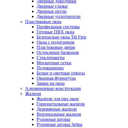
Дверные доводчики
Дверные глазки
Дверные петли
Дверные уплотнители
Пластиковые окна
Профильные системы
Готовые ПВХ окна
Безопасные окна Tilt First
Окна с подогревом
Пластиковые двери
Остекление балконов
Стеклопакеты
Москитные сетки
Подоконники
Белые и цветные откосы
Оконная фурнитура
Замки на окна
Алюминиевые конструкции
Жалюзи
Жалюзи для пвх окон
Горизонтальные жалюзи
Деревянные жалюзи
Вертикальные жалюзи
Рулонные шторы
Рулонные шторы Зебра