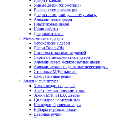
Двери с ковкой
Умные двери (биометрия)
Высокая теплоизоляция
Двери по индивидуальному заказу
Алюминиевые двери
Пластиковые двери
Наши работы
Дверные откосы
Межкомнатные двери
Чебоксарские двери
Двери Doors-Ola
Системы открывания дверей
Скрытые межкомнатные двери
Алюминиевые межкомнатные двери
Алюминиевые раздвижные перегородки
Стеновые МДФ панели
Декоративные рейки
Замки и фурнитура
Замки входных дверей
Электромеханические замки
Замки М/К и ПВХ дверей
Цилиндровые механизмы
Накладки, броненакладки
Наборы перекодировки
Дверные ручки