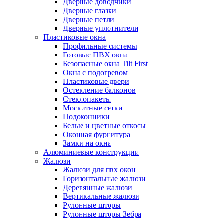
Дверные доводчики
Дверные глазки
Дверные петли
Дверные уплотнители
Пластиковые окна
Профильные системы
Готовые ПВХ окна
Безопасные окна Tilt First
Окна с подогревом
Пластиковые двери
Остекление балконов
Стеклопакеты
Москитные сетки
Подоконники
Белые и цветные откосы
Оконная фурнитура
Замки на окна
Алюминиевые конструкции
Жалюзи
Жалюзи для пвх окон
Горизонтальные жалюзи
Деревянные жалюзи
Вертикальные жалюзи
Рулонные шторы
Рулонные шторы Зебра