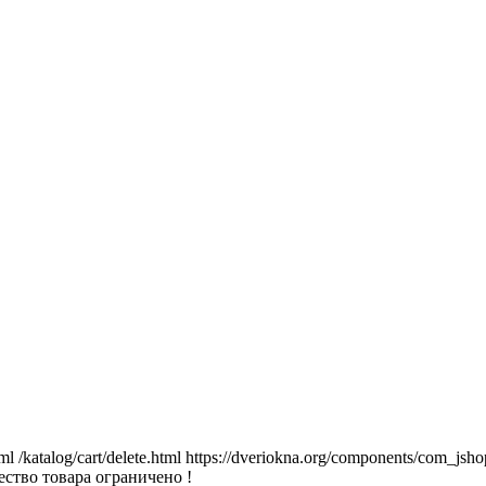
tml
/katalog/cart/delete.html
https://dveriokna.org/components/com_jsho
ство товара ограничено !