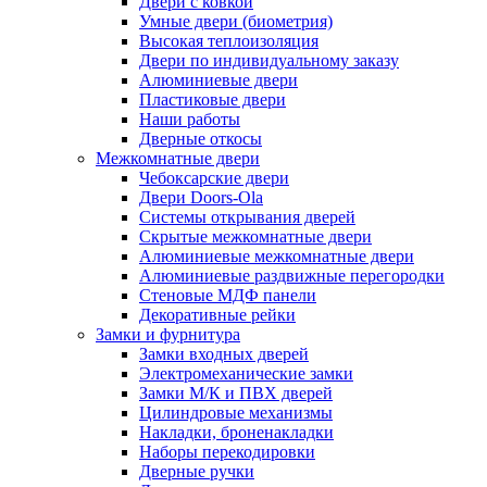
Двери с ковкой
Умные двери (биометрия)
Высокая теплоизоляция
Двери по индивидуальному заказу
Алюминиевые двери
Пластиковые двери
Наши работы
Дверные откосы
Межкомнатные двери
Чебоксарские двери
Двери Doors-Ola
Системы открывания дверей
Скрытые межкомнатные двери
Алюминиевые межкомнатные двери
Алюминиевые раздвижные перегородки
Стеновые МДФ панели
Декоративные рейки
Замки и фурнитура
Замки входных дверей
Электромеханические замки
Замки М/К и ПВХ дверей
Цилиндровые механизмы
Накладки, броненакладки
Наборы перекодировки
Дверные ручки