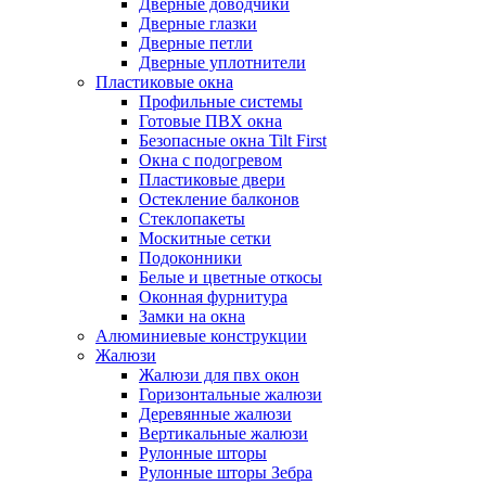
Дверные доводчики
Дверные глазки
Дверные петли
Дверные уплотнители
Пластиковые окна
Профильные системы
Готовые ПВХ окна
Безопасные окна Tilt First
Окна с подогревом
Пластиковые двери
Остекление балконов
Стеклопакеты
Москитные сетки
Подоконники
Белые и цветные откосы
Оконная фурнитура
Замки на окна
Алюминиевые конструкции
Жалюзи
Жалюзи для пвх окон
Горизонтальные жалюзи
Деревянные жалюзи
Вертикальные жалюзи
Рулонные шторы
Рулонные шторы Зебра