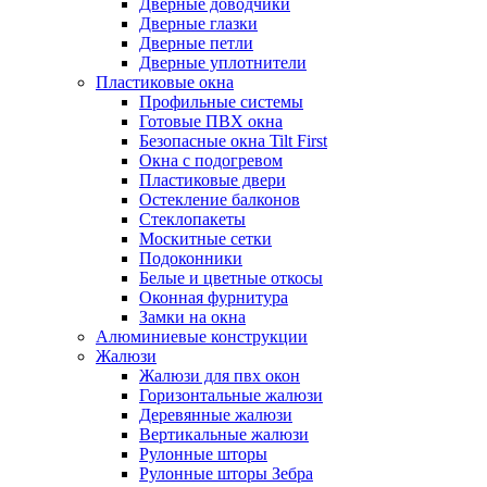
Дверные доводчики
Дверные глазки
Дверные петли
Дверные уплотнители
Пластиковые окна
Профильные системы
Готовые ПВХ окна
Безопасные окна Tilt First
Окна с подогревом
Пластиковые двери
Остекление балконов
Стеклопакеты
Москитные сетки
Подоконники
Белые и цветные откосы
Оконная фурнитура
Замки на окна
Алюминиевые конструкции
Жалюзи
Жалюзи для пвх окон
Горизонтальные жалюзи
Деревянные жалюзи
Вертикальные жалюзи
Рулонные шторы
Рулонные шторы Зебра