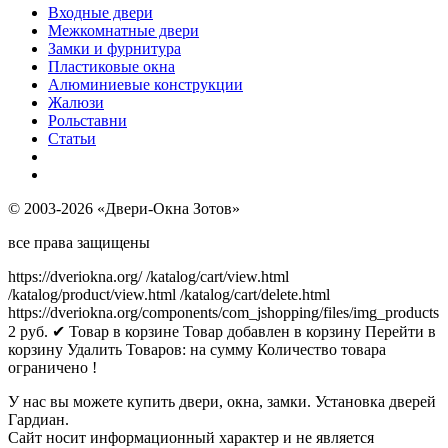
Входные двери
Межкомнатные двери
Замки и фурнитура
Пластиковые окна
Алюминиевые конструкции
Жалюзи
Рольставни
Статьи
© 2003-2026 «Двери-Окна Зотов»
все права защищены
https://dveriokna.org/
/katalog/cart/view.html
/katalog/product/view.html
/katalog/cart/delete.html
https://dveriokna.org/components/com_jshopping/files/img_products
2
руб.
✔ Товар в корзине
Товар добавлен в корзину
Перейти в
корзину
Удалить
Товаров:
на сумму
Количество товара
ограничено !
У нас вы можете купить двери, окна, замки. Установка дверей
Гардиан.
Сайт носит информационный характер и не является