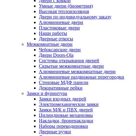
Двери с ковкой
Умные двери (биометрия)
Высокая теплоизоляция
Двери по индивидуальному заказу
Алюминиевые двери
Пластиковые двери
Наши работы
Дверные откосы
Межкомнатные двери
Чебоксарские двери
Двери Doors-Ola
Системы открывания дверей
Скрытые межкомнатные двери
Алюминиевые межкомнатные двери
Алюминиевые раздвижные перегородки
Стеновые МДФ панели
Декоративные рейки
Замки и фурнитура
Замки входных дверей
Электромеханические замки
Замки М/К и ПВХ дверей
Цилиндровые механизмы
Накладки, броненакладки
Наборы перекодировки
Дверные ручки