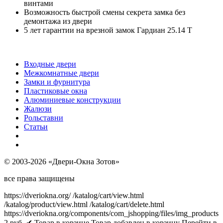
винтами
Возможность быстрой смены секрета замка без
демонтажа из двери
5 лет гарантии на врезной замок Гардиан 25.14 Т
Входные двери
Межкомнатные двери
Замки и фурнитура
Пластиковые окна
Алюминиевые конструкции
Жалюзи
Рольставни
Статьи
© 2003-2026 «Двери-Окна Зотов»
все права защищены
https://dveriokna.org/
/katalog/cart/view.html
/katalog/product/view.html
/katalog/cart/delete.html
https://dveriokna.org/components/com_jshopping/files/img_products
2
руб.
✔ Товар в корзине
Товар добавлен в корзину
Перейти в