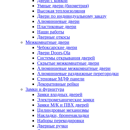
Двери с ковкой
Умные двери (биометрия)
Высокая теплоизоляция
Двери по индивидуальному заказу
Алюминиевые двери
Пластиковые двери
Наши работы
Дверные откосы
Межкомнатные двери
Чебоксарские двери
Двери Doors-Ola
Системы открывания дверей
Скрытые межкомнатные двери
Алюминиевые межкомнатные двери
Алюминиевые раздвижные перегородки
Стеновые МДФ панели
Декоративные рейки
Замки и фурнитура
Замки входных дверей
Электромеханические замки
Замки М/К и ПВХ дверей
Цилиндровые механизмы
Накладки, броненакладки
Наборы перекодировки
Дверные ручки