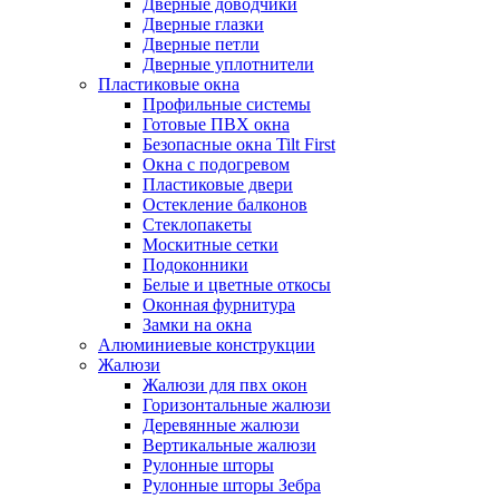
Дверные доводчики
Дверные глазки
Дверные петли
Дверные уплотнители
Пластиковые окна
Профильные системы
Готовые ПВХ окна
Безопасные окна Tilt First
Окна с подогревом
Пластиковые двери
Остекление балконов
Стеклопакеты
Москитные сетки
Подоконники
Белые и цветные откосы
Оконная фурнитура
Замки на окна
Алюминиевые конструкции
Жалюзи
Жалюзи для пвх окон
Горизонтальные жалюзи
Деревянные жалюзи
Вертикальные жалюзи
Рулонные шторы
Рулонные шторы Зебра