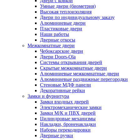
Двери с ковкой
Умные двери (биометрия)
Высокая теплоизоляция
Двери по индивидуальному заказу
Алюминиевые двери
Пластиковые двери
Наши работы
Дверные откосы
Межкомнатные двери
Чебоксарские двери
Двери Doors-Ola
Системы открывания дверей
Скрытые межкомнатные двери
Алюминиевые межкомнатные двери
Алюминиевые раздвижные перегородки
Стеновые МДФ панели
Декоративные рейки
Замки и фурнитура
Замки входных дверей
Электромеханические замки
Замки М/К и ПВХ дверей
Цилиндровые механизмы
Накладки, броненакладки
Наборы перекодировки
Дверные ручки