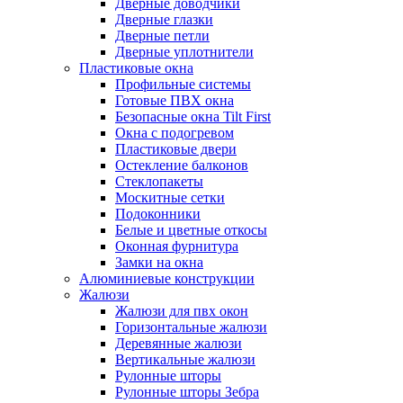
Дверные доводчики
Дверные глазки
Дверные петли
Дверные уплотнители
Пластиковые окна
Профильные системы
Готовые ПВХ окна
Безопасные окна Tilt First
Окна с подогревом
Пластиковые двери
Остекление балконов
Стеклопакеты
Москитные сетки
Подоконники
Белые и цветные откосы
Оконная фурнитура
Замки на окна
Алюминиевые конструкции
Жалюзи
Жалюзи для пвх окон
Горизонтальные жалюзи
Деревянные жалюзи
Вертикальные жалюзи
Рулонные шторы
Рулонные шторы Зебра