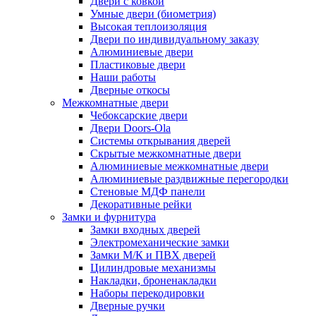
Двери с ковкой
Умные двери (биометрия)
Высокая теплоизоляция
Двери по индивидуальному заказу
Алюминиевые двери
Пластиковые двери
Наши работы
Дверные откосы
Межкомнатные двери
Чебоксарские двери
Двери Doors-Ola
Системы открывания дверей
Скрытые межкомнатные двери
Алюминиевые межкомнатные двери
Алюминиевые раздвижные перегородки
Стеновые МДФ панели
Декоративные рейки
Замки и фурнитура
Замки входных дверей
Электромеханические замки
Замки М/К и ПВХ дверей
Цилиндровые механизмы
Накладки, броненакладки
Наборы перекодировки
Дверные ручки