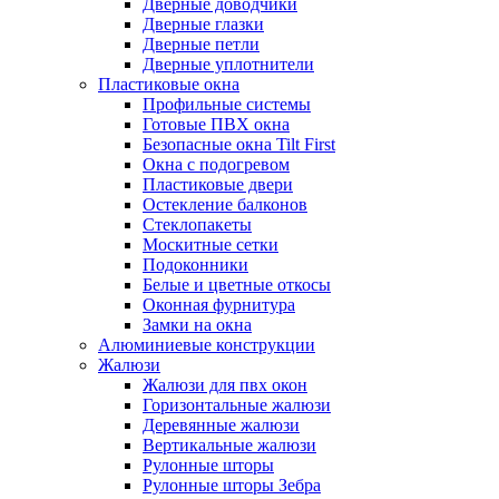
Дверные доводчики
Дверные глазки
Дверные петли
Дверные уплотнители
Пластиковые окна
Профильные системы
Готовые ПВХ окна
Безопасные окна Tilt First
Окна с подогревом
Пластиковые двери
Остекление балконов
Стеклопакеты
Москитные сетки
Подоконники
Белые и цветные откосы
Оконная фурнитура
Замки на окна
Алюминиевые конструкции
Жалюзи
Жалюзи для пвх окон
Горизонтальные жалюзи
Деревянные жалюзи
Вертикальные жалюзи
Рулонные шторы
Рулонные шторы Зебра