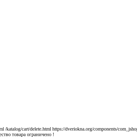
tml
/katalog/cart/delete.html
https://dveriokna.org/components/com_jsho
ство товара ограничено !