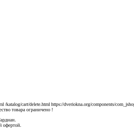
tml
/katalog/cart/delete.html
https://dveriokna.org/components/com_jsho
ство товара ограничено !
Гардиан.
й офертой.