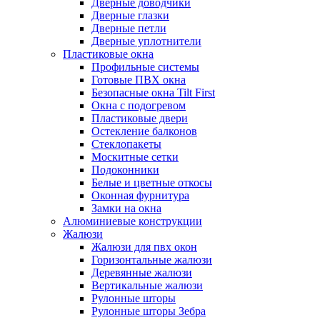
Дверные доводчики
Дверные глазки
Дверные петли
Дверные уплотнители
Пластиковые окна
Профильные системы
Готовые ПВХ окна
Безопасные окна Tilt First
Окна с подогревом
Пластиковые двери
Остекление балконов
Стеклопакеты
Москитные сетки
Подоконники
Белые и цветные откосы
Оконная фурнитура
Замки на окна
Алюминиевые конструкции
Жалюзи
Жалюзи для пвх окон
Горизонтальные жалюзи
Деревянные жалюзи
Вертикальные жалюзи
Рулонные шторы
Рулонные шторы Зебра