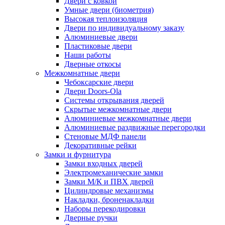
Двери с ковкой
Умные двери (биометрия)
Высокая теплоизоляция
Двери по индивидуальному заказу
Алюминиевые двери
Пластиковые двери
Наши работы
Дверные откосы
Межкомнатные двери
Чебоксарские двери
Двери Doors-Ola
Системы открывания дверей
Скрытые межкомнатные двери
Алюминиевые межкомнатные двери
Алюминиевые раздвижные перегородки
Стеновые МДФ панели
Декоративные рейки
Замки и фурнитура
Замки входных дверей
Электромеханические замки
Замки М/К и ПВХ дверей
Цилиндровые механизмы
Накладки, броненакладки
Наборы перекодировки
Дверные ручки