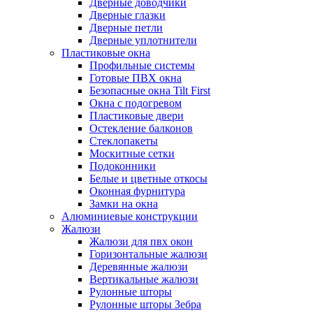
Дверные доводчики
Дверные глазки
Дверные петли
Дверные уплотнители
Пластиковые окна
Профильные системы
Готовые ПВХ окна
Безопасные окна Tilt First
Окна с подогревом
Пластиковые двери
Остекление балконов
Стеклопакеты
Москитные сетки
Подоконники
Белые и цветные откосы
Оконная фурнитура
Замки на окна
Алюминиевые конструкции
Жалюзи
Жалюзи для пвх окон
Горизонтальные жалюзи
Деревянные жалюзи
Вертикальные жалюзи
Рулонные шторы
Рулонные шторы Зебра