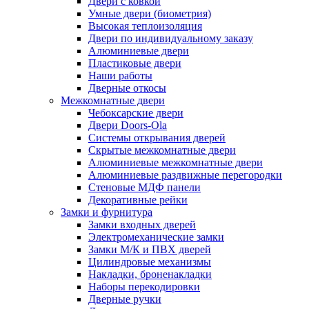
Двери с ковкой
Умные двери (биометрия)
Высокая теплоизоляция
Двери по индивидуальному заказу
Алюминиевые двери
Пластиковые двери
Наши работы
Дверные откосы
Межкомнатные двери
Чебоксарские двери
Двери Doors-Ola
Системы открывания дверей
Скрытые межкомнатные двери
Алюминиевые межкомнатные двери
Алюминиевые раздвижные перегородки
Стеновые МДФ панели
Декоративные рейки
Замки и фурнитура
Замки входных дверей
Электромеханические замки
Замки М/К и ПВХ дверей
Цилиндровые механизмы
Накладки, броненакладки
Наборы перекодировки
Дверные ручки