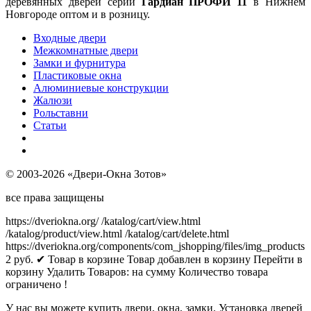
деревянных дверей серии
Гардиан ПРОФИ 11
в Нижнем
Новгороде оптом и в розницу.
Входные двери
Межкомнатные двери
Замки и фурнитура
Пластиковые окна
Алюминиевые конструкции
Жалюзи
Рольставни
Статьи
© 2003-2026 «Двери-Окна Зотов»
все права защищены
https://dveriokna.org/
/katalog/cart/view.html
/katalog/product/view.html
/katalog/cart/delete.html
https://dveriokna.org/components/com_jshopping/files/img_products
2
руб.
✔ Товар в корзине
Товар добавлен в корзину
Перейти в
корзину
Удалить
Товаров:
на сумму
Количество товара
ограничено !
У нас вы можете купить двери, окна, замки. Установка дверей