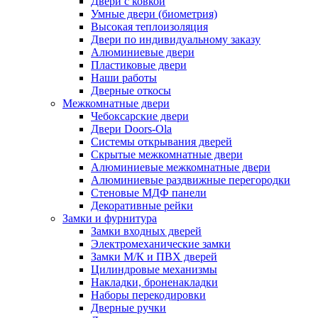
Двери с ковкой
Умные двери (биометрия)
Высокая теплоизоляция
Двери по индивидуальному заказу
Алюминиевые двери
Пластиковые двери
Наши работы
Дверные откосы
Межкомнатные двери
Чебоксарские двери
Двери Doors-Ola
Системы открывания дверей
Скрытые межкомнатные двери
Алюминиевые межкомнатные двери
Алюминиевые раздвижные перегородки
Стеновые МДФ панели
Декоративные рейки
Замки и фурнитура
Замки входных дверей
Электромеханические замки
Замки М/К и ПВХ дверей
Цилиндровые механизмы
Накладки, броненакладки
Наборы перекодировки
Дверные ручки