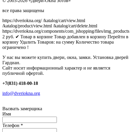
© 2003-2026 «Двери-Окна Зотов»
все права защищены
https://dveriokna.org/
/katalog/cart/view.html
/katalog/product/view.html
/katalog/cart/delete.html
https://dveriokna.org/components/com_jshopping/files/img_products
2
руб.
✔ Товар в корзине
Товар добавлен в корзину
Перейти в
корзину
Удалить
Товаров:
на сумму
Количество товара
ограничено !
У нас вы можете купить двери, окна, замки. Установка дверей
Гардиан.
Сайт носит информационный характер и не является
публичной офертой.
+7(831) 418-00-18
info@dveriokna.org
Вызвать замерщика
Имя
Телефон
*