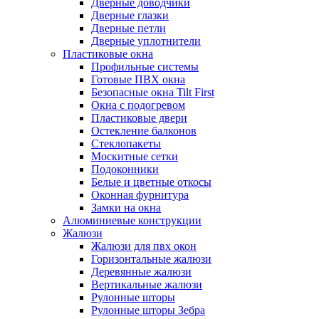
Дверные доводчики
Дверные глазки
Дверные петли
Дверные уплотнители
Пластиковые окна
Профильные системы
Готовые ПВХ окна
Безопасные окна Tilt First
Окна с подогревом
Пластиковые двери
Остекление балконов
Стеклопакеты
Москитные сетки
Подоконники
Белые и цветные откосы
Оконная фурнитура
Замки на окна
Алюминиевые конструкции
Жалюзи
Жалюзи для пвх окон
Горизонтальные жалюзи
Деревянные жалюзи
Вертикальные жалюзи
Рулонные шторы
Рулонные шторы Зебра