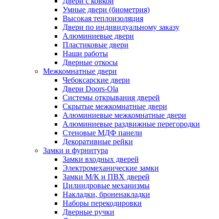
Двери с ковкой
Умные двери (биометрия)
Высокая теплоизоляция
Двери по индивидуальному заказу
Алюминиевые двери
Пластиковые двери
Наши работы
Дверные откосы
Межкомнатные двери
Чебоксарские двери
Двери Doors-Ola
Системы открывания дверей
Скрытые межкомнатные двери
Алюминиевые межкомнатные двери
Алюминиевые раздвижные перегородки
Стеновые МДФ панели
Декоративные рейки
Замки и фурнитура
Замки входных дверей
Электромеханические замки
Замки М/К и ПВХ дверей
Цилиндровые механизмы
Накладки, броненакладки
Наборы перекодировки
Дверные ручки