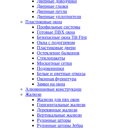
Дверные доводчики
Дверные глазки
Дверные петли
Дверные уплотнители
Пластиковые окна
Профильные системы
Готовые ПВХ окна
Безопасные окна Tilt First
Окна с подогревом
Пластиковые двери
Остекление балконов
Стеклопакеты
Москитные сетки
Подоконники
Белые и цветные откосы
Оконная фурнитура
Замки на окна
Алюминиевые конструкции
Жалюзи
Жалюзи для пвх окон
Горизонтальные жалюзи
Деревянные жалюзи
Вертикальные жалюзи
Рулонные шторы
Рулонные шторы Зебра