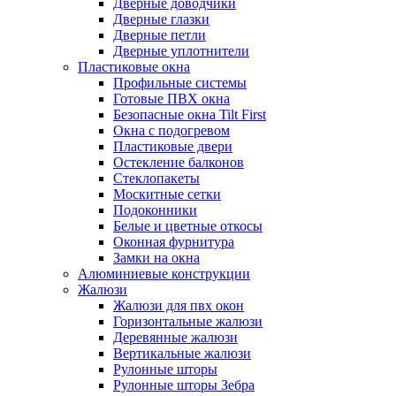
Дверные доводчики
Дверные глазки
Дверные петли
Дверные уплотнители
Пластиковые окна
Профильные системы
Готовые ПВХ окна
Безопасные окна Tilt First
Окна с подогревом
Пластиковые двери
Остекление балконов
Стеклопакеты
Москитные сетки
Подоконники
Белые и цветные откосы
Оконная фурнитура
Замки на окна
Алюминиевые конструкции
Жалюзи
Жалюзи для пвх окон
Горизонтальные жалюзи
Деревянные жалюзи
Вертикальные жалюзи
Рулонные шторы
Рулонные шторы Зебра