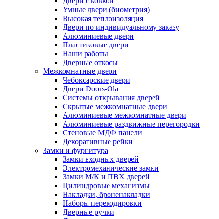
Двери с ковкой
Умные двери (биометрия)
Высокая теплоизоляция
Двери по индивидуальному заказу
Алюминиевые двери
Пластиковые двери
Наши работы
Дверные откосы
Межкомнатные двери
Чебоксарские двери
Двери Doors-Ola
Системы открывания дверей
Скрытые межкомнатные двери
Алюминиевые межкомнатные двери
Алюминиевые раздвижные перегородки
Стеновые МДФ панели
Декоративные рейки
Замки и фурнитура
Замки входных дверей
Электромеханические замки
Замки М/К и ПВХ дверей
Цилиндровые механизмы
Накладки, броненакладки
Наборы перекодировки
Дверные ручки