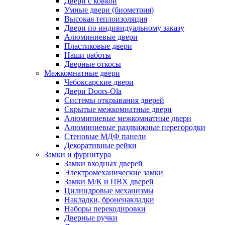
Двери с ковкой
Умные двери (биометрия)
Высокая теплоизоляция
Двери по индивидуальному заказу
Алюминиевые двери
Пластиковые двери
Наши работы
Дверные откосы
Межкомнатные двери
Чебоксарские двери
Двери Doors-Ola
Системы открывания дверей
Скрытые межкомнатные двери
Алюминиевые межкомнатные двери
Алюминиевые раздвижные перегородки
Стеновые МДФ панели
Декоративные рейки
Замки и фурнитура
Замки входных дверей
Электромеханические замки
Замки М/К и ПВХ дверей
Цилиндровые механизмы
Накладки, броненакладки
Наборы перекодировки
Дверные ручки