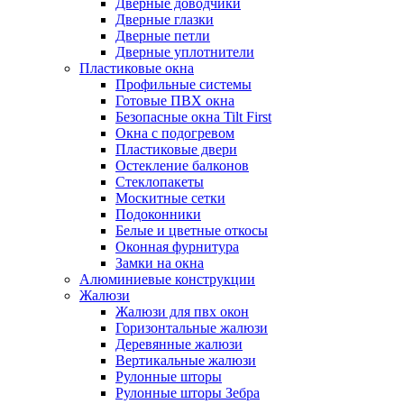
Дверные доводчики
Дверные глазки
Дверные петли
Дверные уплотнители
Пластиковые окна
Профильные системы
Готовые ПВХ окна
Безопасные окна Tilt First
Окна с подогревом
Пластиковые двери
Остекление балконов
Стеклопакеты
Москитные сетки
Подоконники
Белые и цветные откосы
Оконная фурнитура
Замки на окна
Алюминиевые конструкции
Жалюзи
Жалюзи для пвх окон
Горизонтальные жалюзи
Деревянные жалюзи
Вертикальные жалюзи
Рулонные шторы
Рулонные шторы Зебра