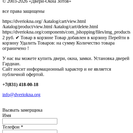
© 2003-2026 «Двери-Окна Зотов»
все права защищены
https://dveriokna.org/
/katalog/cart/view.html
/katalog/product/view.html
/katalog/cart/delete.html
https://dveriokna.org/components/com_jshopping/files/img_products
2
руб.
✔ Товар в корзине
Товар добавлен в корзину
Перейти в
корзину
Удалить
Товаров:
на сумму
Количество товара
ограничено !
У нас вы можете купить двери, окна, замки. Установка дверей
Гардиан.
Сайт носит информационный характер и не является
публичной офертой.
+7(831) 418-00-18
info@dveriokna.org
Вызвать замерщика
Имя
Телефон
*