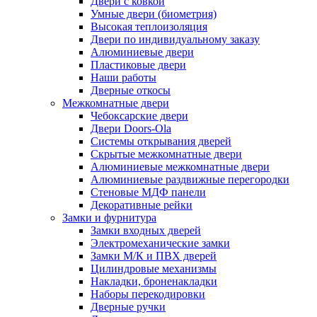
Двери с ковкой
Умные двери (биометрия)
Высокая теплоизоляция
Двери по индивидуальному заказу
Алюминиевые двери
Пластиковые двери
Наши работы
Дверные откосы
Межкомнатные двери
Чебоксарские двери
Двери Doors-Ola
Системы открывания дверей
Скрытые межкомнатные двери
Алюминиевые межкомнатные двери
Алюминиевые раздвижные перегородки
Стеновые МДФ панели
Декоративные рейки
Замки и фурнитура
Замки входных дверей
Электромеханические замки
Замки М/К и ПВХ дверей
Цилиндровые механизмы
Накладки, броненакладки
Наборы перекодировки
Дверные ручки