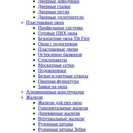
Дверные доводчики
Дверные глазки
Дверные петли
Дверные уплотнители
Пластиковые окна
Профильные системы
Готовые ПВХ окна
Безопасные окна Tilt First
Окна с подогревом
Пластиковые двери
Остекление балконов
Стеклопакеты
Москитные сетки
Подоконники
Белые и цветные откосы
Оконная фурнитура
Замки на окна
Алюминиевые конструкции
Жалюзи
Жалюзи для пвх окон
Горизонтальные жалюзи
Деревянные жалюзи
Вертикальные жалюзи
Рулонные шторы
Рулонные шторы Зебра