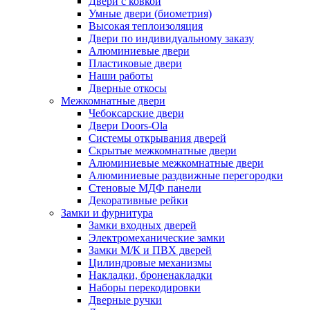
Двери с ковкой
Умные двери (биометрия)
Высокая теплоизоляция
Двери по индивидуальному заказу
Алюминиевые двери
Пластиковые двери
Наши работы
Дверные откосы
Межкомнатные двери
Чебоксарские двери
Двери Doors-Ola
Системы открывания дверей
Скрытые межкомнатные двери
Алюминиевые межкомнатные двери
Алюминиевые раздвижные перегородки
Стеновые МДФ панели
Декоративные рейки
Замки и фурнитура
Замки входных дверей
Электромеханические замки
Замки М/К и ПВХ дверей
Цилиндровые механизмы
Накладки, броненакладки
Наборы перекодировки
Дверные ручки