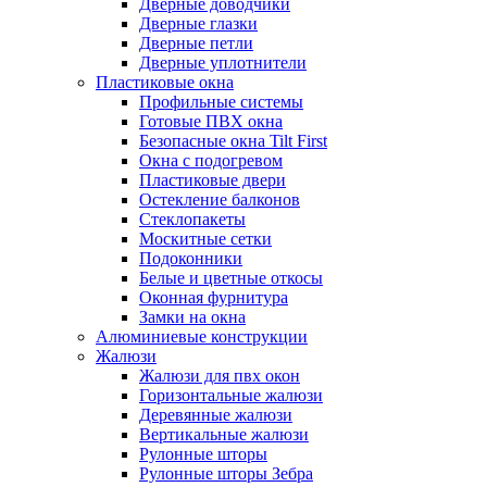
Дверные доводчики
Дверные глазки
Дверные петли
Дверные уплотнители
Пластиковые окна
Профильные системы
Готовые ПВХ окна
Безопасные окна Tilt First
Окна с подогревом
Пластиковые двери
Остекление балконов
Стеклопакеты
Москитные сетки
Подоконники
Белые и цветные откосы
Оконная фурнитура
Замки на окна
Алюминиевые конструкции
Жалюзи
Жалюзи для пвх окон
Горизонтальные жалюзи
Деревянные жалюзи
Вертикальные жалюзи
Рулонные шторы
Рулонные шторы Зебра