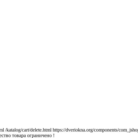
tml
/katalog/cart/delete.html
https://dveriokna.org/components/com_jsho
ство товара ограничено !