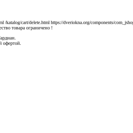
tml
/katalog/cart/delete.html
https://dveriokna.org/components/com_jsho
ство товара ограничено !
Гардиан.
й офертой.