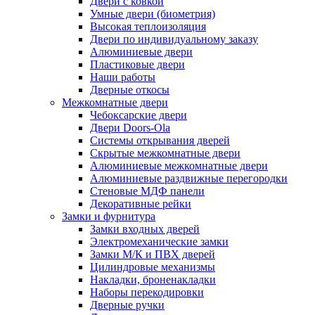
Двери с ковкой
Умные двери (биометрия)
Высокая теплоизоляция
Двери по индивидуальному заказу
Алюминиевые двери
Пластиковые двери
Наши работы
Дверные откосы
Межкомнатные двери
Чебоксарские двери
Двери Doors-Ola
Системы открывания дверей
Скрытые межкомнатные двери
Алюминиевые межкомнатные двери
Алюминиевые раздвижные перегородки
Стеновые МДФ панели
Декоративные рейки
Замки и фурнитура
Замки входных дверей
Электромеханические замки
Замки М/К и ПВХ дверей
Цилиндровые механизмы
Накладки, броненакладки
Наборы перекодировки
Дверные ручки