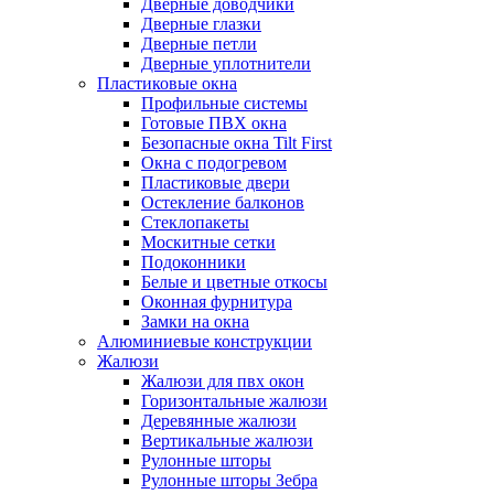
Дверные доводчики
Дверные глазки
Дверные петли
Дверные уплотнители
Пластиковые окна
Профильные системы
Готовые ПВХ окна
Безопасные окна Tilt First
Окна с подогревом
Пластиковые двери
Остекление балконов
Стеклопакеты
Москитные сетки
Подоконники
Белые и цветные откосы
Оконная фурнитура
Замки на окна
Алюминиевые конструкции
Жалюзи
Жалюзи для пвх окон
Горизонтальные жалюзи
Деревянные жалюзи
Вертикальные жалюзи
Рулонные шторы
Рулонные шторы Зебра