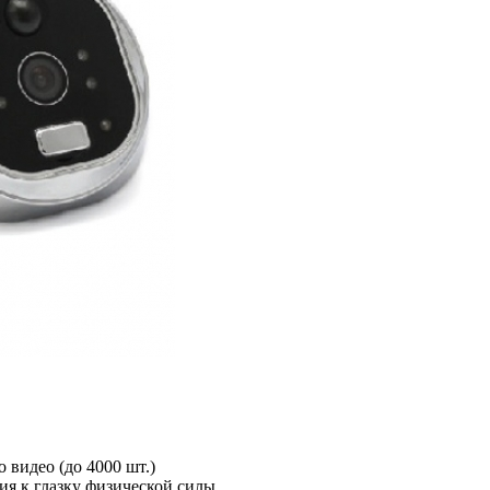
о видео (до 4000 шт.)
ия к глазку физической силы