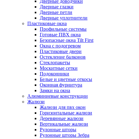
Дверные доводчики
Дверные глазки
Дверные петли
Дверные уплотнители
Пластиковые окна
Профильные системы
Готовые ПВХ окна
Безопасные окна Tilt First
Окна с подогревом
Пластиковые двери
Остекление балконов
Стеклопакеты
Москитные сетки
Подоконники
Белые и цветные откосы
Оконная фурнитура
Замки на окна
Алюминиевые конструкции
Жалюзи
Жалюзи для пвх окон
Горизонтальные жалюзи
Деревянные жалюзи
Вертикальные жалюзи
Рулонные шторы
Рулонные шторы Зебра