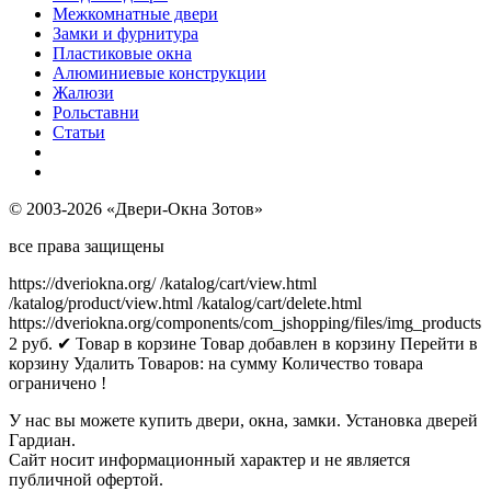
Межкомнатные двери
Замки и фурнитура
Пластиковые окна
Алюминиевые конструкции
Жалюзи
Рольставни
Статьи
© 2003-2026 «Двери-Окна Зотов»
все права защищены
https://dveriokna.org/
/katalog/cart/view.html
/katalog/product/view.html
/katalog/cart/delete.html
https://dveriokna.org/components/com_jshopping/files/img_products
2
руб.
✔ Товар в корзине
Товар добавлен в корзину
Перейти в
корзину
Удалить
Товаров:
на сумму
Количество товара
ограничено !
У нас вы можете купить двери, окна, замки. Установка дверей
Гардиан.
Сайт носит информационный характер и не является
публичной офертой.