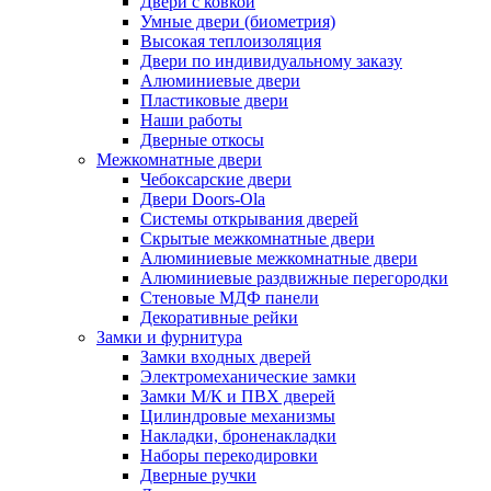
Двери с ковкой
Умные двери (биометрия)
Высокая теплоизоляция
Двери по индивидуальному заказу
Алюминиевые двери
Пластиковые двери
Наши работы
Дверные откосы
Межкомнатные двери
Чебоксарские двери
Двери Doors-Ola
Системы открывания дверей
Скрытые межкомнатные двери
Алюминиевые межкомнатные двери
Алюминиевые раздвижные перегородки
Стеновые МДФ панели
Декоративные рейки
Замки и фурнитура
Замки входных дверей
Электромеханические замки
Замки М/К и ПВХ дверей
Цилиндровые механизмы
Накладки, броненакладки
Наборы перекодировки
Дверные ручки