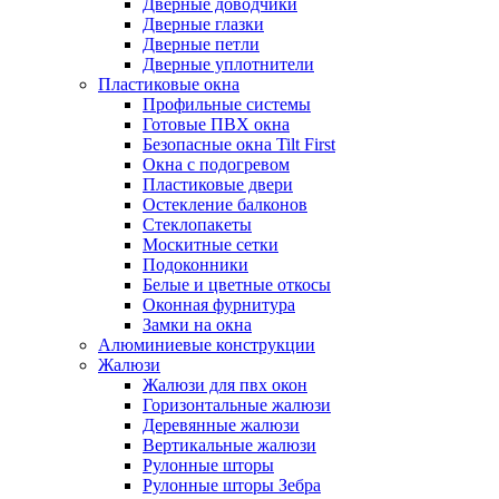
Дверные доводчики
Дверные глазки
Дверные петли
Дверные уплотнители
Пластиковые окна
Профильные системы
Готовые ПВХ окна
Безопасные окна Tilt First
Окна с подогревом
Пластиковые двери
Остекление балконов
Стеклопакеты
Москитные сетки
Подоконники
Белые и цветные откосы
Оконная фурнитура
Замки на окна
Алюминиевые конструкции
Жалюзи
Жалюзи для пвх окон
Горизонтальные жалюзи
Деревянные жалюзи
Вертикальные жалюзи
Рулонные шторы
Рулонные шторы Зебра