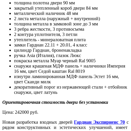
толщина полотна двери 90 мм
закрытый утепленный короб двери 84 мм
металлический наличник 48 мм
2 листа металла (наружный + внутренний)
толщина металла в замковой зоне до 3 мм
3 ребра жесткости, 3 противосъема
2 контура уплотнителя, 3 петли
утеплитель - минераловатная плита
замки Гардиан 22.11 + 20.01, 4 класс
цилиндр Гардиан, броненакладка
ручка Asia (Италия), глазок Люкс
покраска металла Муар черный Ral 9005
снаружи крашеная МДФ панель + наличники Империя
16 мм, цвет Седой каштан Ral 8019
изнутри ламинированная МДФ панель Эстет 16 мм,
цвет Сканди милк
декоративный порог из нержавеющей стали + отбойник
снаружи, цвет латунь
Ориентировочная стоимость двери без установки
Цена:
242000 руб.
Новая разработка входных дверей
Гардиан Экспириенс 70
с
рядом конструктивных и эстетических улучшений, имеет