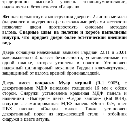
традиционно высокий уровень тепло-шумоизоляции,
надежности и безопасности «Гардиан».
Жесткая цельногнутая конструкция двери из 2 листов металла
(наружного и внутреннего) с несколькими ребрами жесткости
позволяет двери противостоять силовым методам
взлома.
Сварные швы на полотне и коробе выполнены
изнутри, что придает двери более эстетический внешний
вид.
Дверь оснащена надежными замками Гардиан 22.11 и 20.01
максимального 4 класса безопасности, установленными на
одной планке, которая утоплена в полотно. Установлен
надежный цилиндровый механизм Гардиан ключ-вертушка,
защищенный от взлома врезной броненакладкой.
Дверь имеет
покраску Муар черный
(Ral 9005), с
декоративными МДФ панелями толщиной 16 мм с обеих
сторон. Снаружи установлена крашеная МДФ панель и
наличники «Империя» цвета «Седой каштан» (Ral 8019),
изнутри - ламинированная МДФ панель «Эстет 02», цвет
ПВХ пленки «Сканди милк». Также установлен
декоративный порог из нержавеющей стали + отбойник
снаружи в цвете латунь.