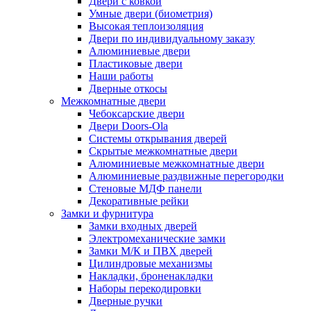
Двери с ковкой
Умные двери (биометрия)
Высокая теплоизоляция
Двери по индивидуальному заказу
Алюминиевые двери
Пластиковые двери
Наши работы
Дверные откосы
Межкомнатные двери
Чебоксарские двери
Двери Doors-Ola
Системы открывания дверей
Скрытые межкомнатные двери
Алюминиевые межкомнатные двери
Алюминиевые раздвижные перегородки
Стеновые МДФ панели
Декоративные рейки
Замки и фурнитура
Замки входных дверей
Электромеханические замки
Замки М/К и ПВХ дверей
Цилиндровые механизмы
Накладки, броненакладки
Наборы перекодировки
Дверные ручки