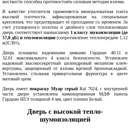
жесткости способна противостоять силовым методам взлома.
В качестве утеплителя применяется минераловатная плита
высокой плотности, зафиксированная на специальные
крепления, что предотвращает её проседание со временем. За
счет утолщенного полотна и двойного слоя теплоизоляции
дверь соответствует наивысшему
1 классу звукоизоляции (до
57,8 дБ) и теплоизоляции
(сопротивление теплопередаче 1,12
м2С/Вт)
.
Дверь оснащена надежными замками Гардиан 40.11 и
32.01 максимального 4 класса безопасности. Установлен
надежный высокосекретный цилиндровый механизм ключ-
вертушка, защищенный от взлома врезной броненакладкой.
Установлена стильная прямоугольная фурнитура в цвете
матовый хром.
Дверь имеет
покраску Муар серый
Ral 7024, с внутренней
части двери установлена ламинированная МДФ панель
Гардиан 6ПЭ толщиной 6 мм, цвет пленки Белый.
Дверь с высокой тепло-
шумоизоляцией