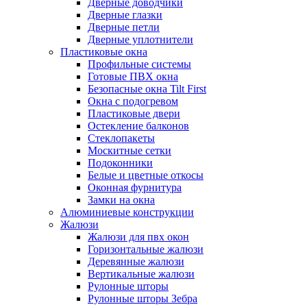
Дверные доводчики
Дверные глазки
Дверные петли
Дверные уплотнители
Пластиковые окна
Профильные системы
Готовые ПВХ окна
Безопасные окна Tilt First
Окна с подогревом
Пластиковые двери
Остекление балконов
Стеклопакеты
Москитные сетки
Подоконники
Белые и цветные откосы
Оконная фурнитура
Замки на окна
Алюминиевые конструкции
Жалюзи
Жалюзи для пвх окон
Горизонтальные жалюзи
Деревянные жалюзи
Вертикальные жалюзи
Рулонные шторы
Рулонные шторы Зебра