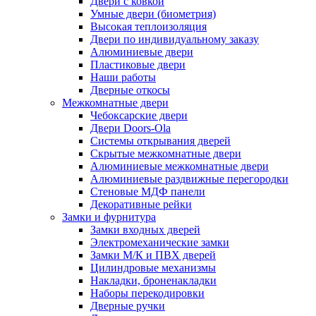
Двери с ковкой
Умные двери (биометрия)
Высокая теплоизоляция
Двери по индивидуальному заказу
Алюминиевые двери
Пластиковые двери
Наши работы
Дверные откосы
Межкомнатные двери
Чебоксарские двери
Двери Doors-Ola
Системы открывания дверей
Скрытые межкомнатные двери
Алюминиевые межкомнатные двери
Алюминиевые раздвижные перегородки
Стеновые МДФ панели
Декоративные рейки
Замки и фурнитура
Замки входных дверей
Электромеханические замки
Замки М/К и ПВХ дверей
Цилиндровые механизмы
Накладки, броненакладки
Наборы перекодировки
Дверные ручки