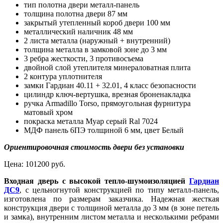
тип полотна двери металл-панель
толщина полотна двери 87 мм
закрытый утепленный короб двери 100 мм
металлический наличник 48 мм
2 листа металла (наружный + внутренний)
толщина металла в замковой зоне до 3 мм
3 ребра жесткости, 3 противосъема
двойной слой утеплителя минераловатная плита
2 контура уплотнителя
замки Гардиан 40.11 + 32.01, 4 класс безопасности
цилиндр ключ-вертушка, врезная броненакладка
ручка Armadillo Torso, прямоугольная фурнитура
матовый хром
покраска металла Муар серый Ral 7024
МДФ панель 6ПЭ толщиной 6 мм, цвет Белый
Ориентировочная стоимость двери без установки
Цена:
101200 руб.
Входная дверь с высокой тепло-шумоизоляцией
Гардиан
ДС9
, с цельногнутой конструкцией по типу металл-панель,
изготовлена по размерам заказчика. Надежная жесткая
конструкция двери с толщиной металла до 3 мм (в зоне петель
и замка), внутренним листом металла и несколькими ребрами