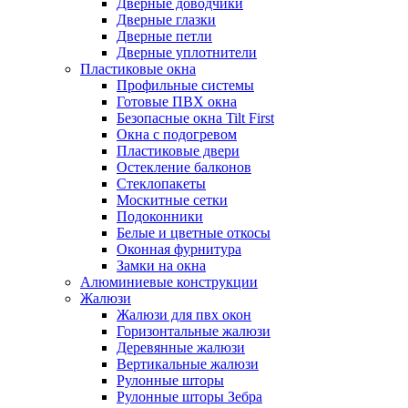
Дверные доводчики
Дверные глазки
Дверные петли
Дверные уплотнители
Пластиковые окна
Профильные системы
Готовые ПВХ окна
Безопасные окна Tilt First
Окна с подогревом
Пластиковые двери
Остекление балконов
Стеклопакеты
Москитные сетки
Подоконники
Белые и цветные откосы
Оконная фурнитура
Замки на окна
Алюминиевые конструкции
Жалюзи
Жалюзи для пвх окон
Горизонтальные жалюзи
Деревянные жалюзи
Вертикальные жалюзи
Рулонные шторы
Рулонные шторы Зебра