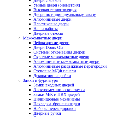
Двери с ковкой
Умные двери (биометрия)
Высокая теплоизоляция
Двери по индивидуальному заказу
Алюминиевые двери
Пластиковые двери
Наши работы
Дверные откосы
Межкомнатные двери
Чебоксарские двери
Двери Doors-Ola
Системы открывания дверей
Скрытые межкомнатные двери
Алюминиевые межкомнатные двери
Алюминиевые раздвижные перегородки
Стеновые МДФ панели
Декоративные рейки
Замки и фурнитура
Замки входных дверей
Электромеханические замки
Замки М/К и ПВХ дверей
Цилиндровые механизмы
Накладки, броненакладки
Наборы перекодировки
Дверные ручки