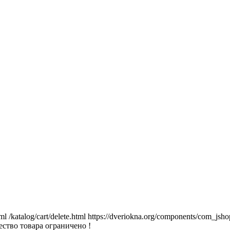
tml
/katalog/cart/delete.html
https://dveriokna.org/components/com_jsho
ство товара ограничено !