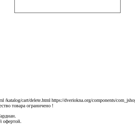
tml
/katalog/cart/delete.html
https://dveriokna.org/components/com_jsho
ство товара ограничено !
Гардиан.
й офертой.