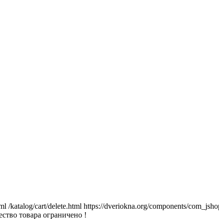
tml
/katalog/cart/delete.html
https://dveriokna.org/components/com_jsho
ство товара ограничено !