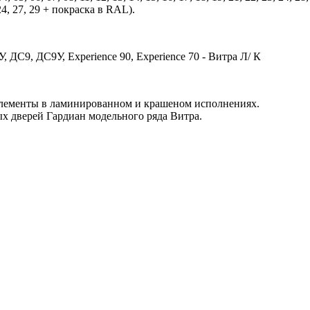
24, 27, 29 + покраска в RAL).
 ДС9, ДС9У, Experience 90, Experience 70 - Витра Л/ К
элементы в ламинированном и крашеном исполнениях.
х дверей Гардиан модельного ряда Витра.