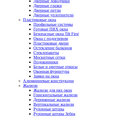
Дверные доводчики
Дверные глазки
Дверные петли
Дверные уплотнители
Пластиковые окна
Профильные системы
Готовые ПВХ окна
Безопасные окна Tilt First
Окна с подогревом
Пластиковые двери
Остекление балконов
Стеклопакеты
Москитные сетки
Подоконники
Белые и цветные откосы
Оконная фурнитура
Замки на окна
Алюминиевые конструкции
Жалюзи
Жалюзи для пвх окон
Горизонтальные жалюзи
Деревянные жалюзи
Вертикальные жалюзи
Рулонные шторы
Рулонные шторы Зебра