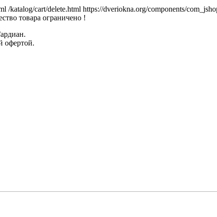
tml
/katalog/cart/delete.html
https://dveriokna.org/components/com_jsho
ство товара ограничено !
Гардиан.
й офертой.