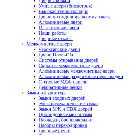
Двери с ковкой
Умные двери (биометрия)
Высокая теплоизоляция
Двери по индивидуальному заказу
Алюминиевые двери
Пластиковые двери
Наши работы
Дверные откосы
Межкомнатные двери
Чебоксарские двери
Двери Doors-Ola
Системы открывания дверей
Скрытые межкомнатные двери
Алюминиевые межкомнатные двери
Алюминиевые раздвижные перегородки
Стеновые МДФ панели
Декоративные рейки
Замки и фурнитура
Замки входных дверей
Электромеханические замки
Замки М/К и ПВХ дверей
Цилиндровые механизмы
Накладки, броненакладки
Наборы перекодировки
Дверные ручки