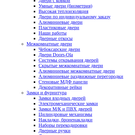
Двери с ковкой
Умные двери (биометрия)
Высокая теплоизоляция
Двери по индивидуальному заказу
Алюминиевые двери
Пластиковые двери
Наши работы
Дверные откосы
Межкомнатные двери
Чебоксарские двери
Двери Doors-Ola
Системы открывания дверей
Скрытые межкомнатные двери
Алюминиевые межкомнатные двери
Алюминиевые раздвижные перегородки
Стеновые МДФ панели
Декоративные рейки
Замки и фурнитура
Замки входных дверей
Электромеханические замки
Замки М/К и ПВХ дверей
Цилиндровые механизмы
Накладки, броненакладки
Наборы перекодировки
Дверные ручки