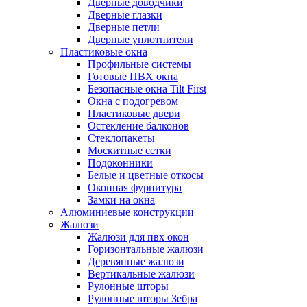
Дверные доводчики
Дверные глазки
Дверные петли
Дверные уплотнители
Пластиковые окна
Профильные системы
Готовые ПВХ окна
Безопасные окна Tilt First
Окна с подогревом
Пластиковые двери
Остекление балконов
Стеклопакеты
Москитные сетки
Подоконники
Белые и цветные откосы
Оконная фурнитура
Замки на окна
Алюминиевые конструкции
Жалюзи
Жалюзи для пвх окон
Горизонтальные жалюзи
Деревянные жалюзи
Вертикальные жалюзи
Рулонные шторы
Рулонные шторы Зебра