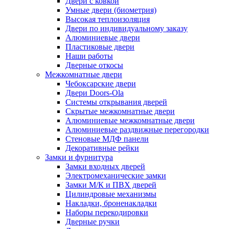
Двери с ковкой
Умные двери (биометрия)
Высокая теплоизоляция
Двери по индивидуальному заказу
Алюминиевые двери
Пластиковые двери
Наши работы
Дверные откосы
Межкомнатные двери
Чебоксарские двери
Двери Doors-Ola
Системы открывания дверей
Скрытые межкомнатные двери
Алюминиевые межкомнатные двери
Алюминиевые раздвижные перегородки
Стеновые МДФ панели
Декоративные рейки
Замки и фурнитура
Замки входных дверей
Электромеханические замки
Замки М/К и ПВХ дверей
Цилиндровые механизмы
Накладки, броненакладки
Наборы перекодировки
Дверные ручки