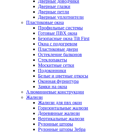
Дверные доводчики
Дверные глазки
Дверные петли
Дверные уплотнители
Пластиковые окна
Профильные системы
Готовые ПВХ окна
Безопасные окна Tilt First
Окна с подогревом
Пластиковые двери
Остекление балконов
Стеклопакеты
Москитные сетки
Подоконники
Белые и цветные откосы
Оконная фурнитура
Замки на окна
Алюминиевые конструкции
Жалюзи
Жалюзи для пвх окон
Горизонтальные жалюзи
Деревянные жалюзи
Вертикальные жалюзи
Рулонные шторы
Рулонные шторы Зебра