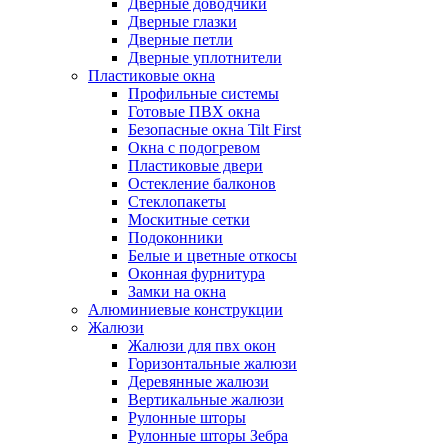
Дверные доводчики
Дверные глазки
Дверные петли
Дверные уплотнители
Пластиковые окна
Профильные системы
Готовые ПВХ окна
Безопасные окна Tilt First
Окна с подогревом
Пластиковые двери
Остекление балконов
Стеклопакеты
Москитные сетки
Подоконники
Белые и цветные откосы
Оконная фурнитура
Замки на окна
Алюминиевые конструкции
Жалюзи
Жалюзи для пвх окон
Горизонтальные жалюзи
Деревянные жалюзи
Вертикальные жалюзи
Рулонные шторы
Рулонные шторы Зебра