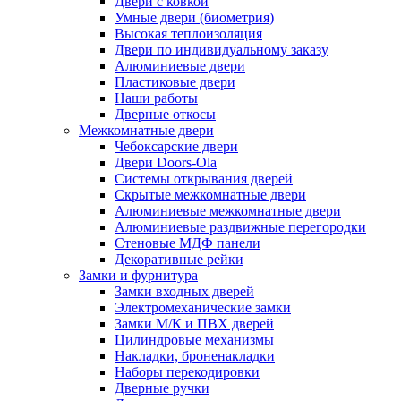
Двери с ковкой
Умные двери (биометрия)
Высокая теплоизоляция
Двери по индивидуальному заказу
Алюминиевые двери
Пластиковые двери
Наши работы
Дверные откосы
Межкомнатные двери
Чебоксарские двери
Двери Doors-Ola
Системы открывания дверей
Скрытые межкомнатные двери
Алюминиевые межкомнатные двери
Алюминиевые раздвижные перегородки
Стеновые МДФ панели
Декоративные рейки
Замки и фурнитура
Замки входных дверей
Электромеханические замки
Замки М/К и ПВХ дверей
Цилиндровые механизмы
Накладки, броненакладки
Наборы перекодировки
Дверные ручки