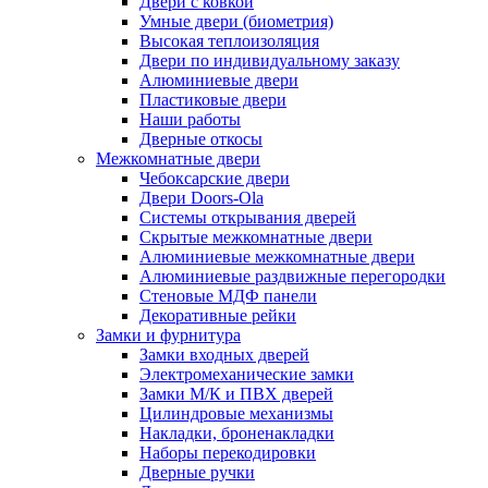
Двери с ковкой
Умные двери (биометрия)
Высокая теплоизоляция
Двери по индивидуальному заказу
Алюминиевые двери
Пластиковые двери
Наши работы
Дверные откосы
Межкомнатные двери
Чебоксарские двери
Двери Doors-Ola
Системы открывания дверей
Скрытые межкомнатные двери
Алюминиевые межкомнатные двери
Алюминиевые раздвижные перегородки
Стеновые МДФ панели
Декоративные рейки
Замки и фурнитура
Замки входных дверей
Электромеханические замки
Замки М/К и ПВХ дверей
Цилиндровые механизмы
Накладки, броненакладки
Наборы перекодировки
Дверные ручки