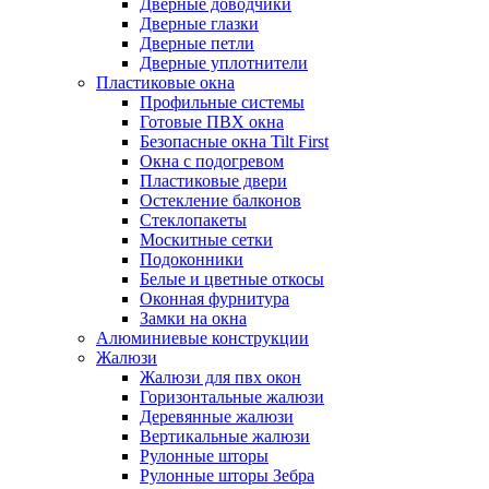
Дверные доводчики
Дверные глазки
Дверные петли
Дверные уплотнители
Пластиковые окна
Профильные системы
Готовые ПВХ окна
Безопасные окна Tilt First
Окна с подогревом
Пластиковые двери
Остекление балконов
Стеклопакеты
Москитные сетки
Подоконники
Белые и цветные откосы
Оконная фурнитура
Замки на окна
Алюминиевые конструкции
Жалюзи
Жалюзи для пвх окон
Горизонтальные жалюзи
Деревянные жалюзи
Вертикальные жалюзи
Рулонные шторы
Рулонные шторы Зебра