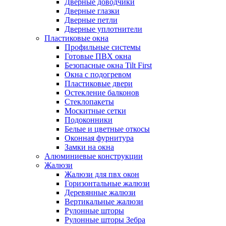
Дверные доводчики
Дверные глазки
Дверные петли
Дверные уплотнители
Пластиковые окна
Профильные системы
Готовые ПВХ окна
Безопасные окна Tilt First
Окна с подогревом
Пластиковые двери
Остекление балконов
Стеклопакеты
Москитные сетки
Подоконники
Белые и цветные откосы
Оконная фурнитура
Замки на окна
Алюминиевые конструкции
Жалюзи
Жалюзи для пвх окон
Горизонтальные жалюзи
Деревянные жалюзи
Вертикальные жалюзи
Рулонные шторы
Рулонные шторы Зебра