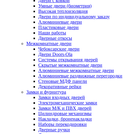
Двери с ковкой
Умные двери (биометрия)
Высокая теплоизоляция
Двери по индивидуальному заказу
Алюминиевые двери
Пластиковые двери
Наши работы
Дверные откосы
Межкомнатные двери
Чебоксарские двери
Двери Doors-Ola
Системы открывания дверей
Скрытые межкомнатные двери
Алюминиевые межкомнатные двери
Алюминиевые раздвижные перегородки
Стеновые МДФ панели
Декоративные рейки
Замки и фурнитура
Замки входных дверей
Электромеханические замки
Замки М/К и ПВХ дверей
Цилиндровые механизмы
Накладки, броненакладки
Наборы перекодировки
Дверные ручки