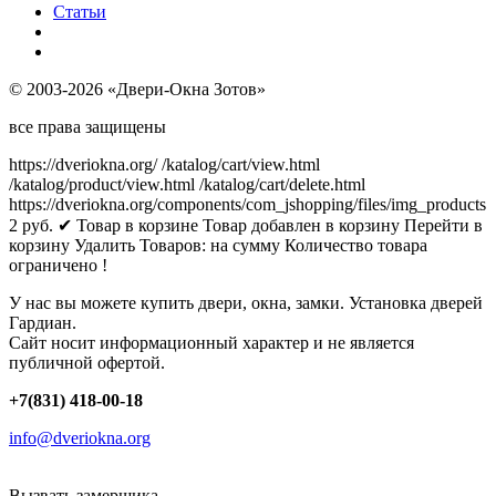
Статьи
© 2003-2026 «Двери-Окна Зотов»
все права защищены
https://dveriokna.org/
/katalog/cart/view.html
/katalog/product/view.html
/katalog/cart/delete.html
https://dveriokna.org/components/com_jshopping/files/img_products
2
руб.
✔ Товар в корзине
Товар добавлен в корзину
Перейти в
корзину
Удалить
Товаров:
на сумму
Количество товара
ограничено !
У нас вы можете купить двери, окна, замки. Установка дверей
Гардиан.
Сайт носит информационный характер и не является
публичной офертой.
+7(831) 418-00-18
info@dveriokna.org
Вызвать замерщика