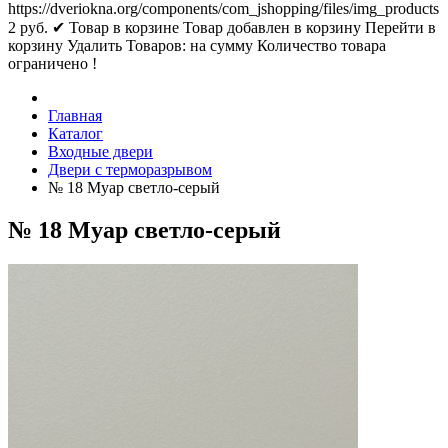
https://dveriokna.org/components/com_jshopping/files/img_products
2
руб.
✔ Товар в корзине
Товар добавлен в корзину
Перейти в
корзину
Удалить
Товаров:
на сумму
Количество товара
ограничено !
Главная
Каталог
Входные двери
Двери с терморазрывом
№ 18 Муар cветло-cерый
№ 18 Муар cветло-cерый