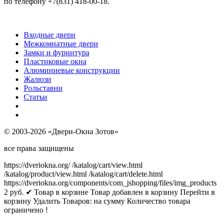
по телефону +7(831) 418-00-18.
Входные двери
Межкомнатные двери
Замки и фурнитура
Пластиковые окна
Алюминиевые конструкции
Жалюзи
Рольставни
Статьи
© 2003-2026 «Двери-Окна Зотов»
все права защищены
https://dveriokna.org/
/katalog/cart/view.html
/katalog/product/view.html
/katalog/cart/delete.html
https://dveriokna.org/components/com_jshopping/files/img_products
2
руб.
✔ Товар в корзине
Товар добавлен в корзину
Перейти в
корзину
Удалить
Товаров:
на сумму
Количество товара
ограничено !