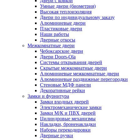
Двери с ковкой
Умные двери (биометрия)
Высокая теплоизоляция
Двери по индивидуальному заказу
Алюминиевые двери
Пластиковые двери
Наши работы
Дверные откосы
Межкомнатные двери
Чебоксарские двери
Двери Doors-Ola
Системы открывания дверей
Скрытые межкомнатные двери
Алюминиевые межкомнатные двери
Алюминиевые раздвижные перегородки
Стеновые МДФ панели
Декоративные рейки
Замки и фурнитура
Замки входных дверей
Электромеханические замки
Замки М/К и ПВХ дверей
Цилиндровые механизмы
Накладки, броненакладки
Наборы перекодировки
Дверные ручки