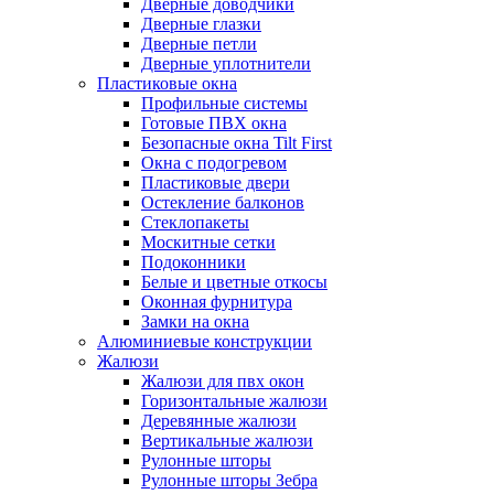
Дверные доводчики
Дверные глазки
Дверные петли
Дверные уплотнители
Пластиковые окна
Профильные системы
Готовые ПВХ окна
Безопасные окна Tilt First
Окна с подогревом
Пластиковые двери
Остекление балконов
Стеклопакеты
Москитные сетки
Подоконники
Белые и цветные откосы
Оконная фурнитура
Замки на окна
Алюминиевые конструкции
Жалюзи
Жалюзи для пвх окон
Горизонтальные жалюзи
Деревянные жалюзи
Вертикальные жалюзи
Рулонные шторы
Рулонные шторы Зебра