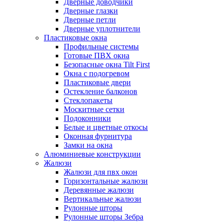
Дверные доводчики
Дверные глазки
Дверные петли
Дверные уплотнители
Пластиковые окна
Профильные системы
Готовые ПВХ окна
Безопасные окна Tilt First
Окна с подогревом
Пластиковые двери
Остекление балконов
Стеклопакеты
Москитные сетки
Подоконники
Белые и цветные откосы
Оконная фурнитура
Замки на окна
Алюминиевые конструкции
Жалюзи
Жалюзи для пвх окон
Горизонтальные жалюзи
Деревянные жалюзи
Вертикальные жалюзи
Рулонные шторы
Рулонные шторы Зебра