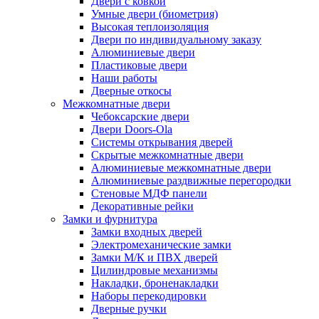
Двери с ковкой
Умные двери (биометрия)
Высокая теплоизоляция
Двери по индивидуальному заказу
Алюминиевые двери
Пластиковые двери
Наши работы
Дверные откосы
Межкомнатные двери
Чебоксарские двери
Двери Doors-Ola
Системы открывания дверей
Скрытые межкомнатные двери
Алюминиевые межкомнатные двери
Алюминиевые раздвижные перегородки
Стеновые МДФ панели
Декоративные рейки
Замки и фурнитура
Замки входных дверей
Электромеханические замки
Замки М/К и ПВХ дверей
Цилиндровые механизмы
Накладки, броненакладки
Наборы перекодировки
Дверные ручки