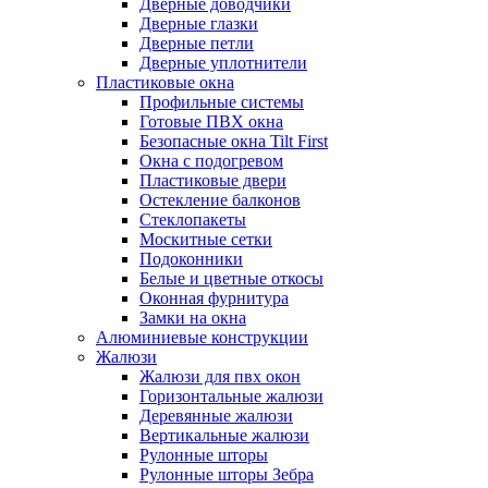
Дверные доводчики
Дверные глазки
Дверные петли
Дверные уплотнители
Пластиковые окна
Профильные системы
Готовые ПВХ окна
Безопасные окна Tilt First
Окна с подогревом
Пластиковые двери
Остекление балконов
Стеклопакеты
Москитные сетки
Подоконники
Белые и цветные откосы
Оконная фурнитура
Замки на окна
Алюминиевые конструкции
Жалюзи
Жалюзи для пвх окон
Горизонтальные жалюзи
Деревянные жалюзи
Вертикальные жалюзи
Рулонные шторы
Рулонные шторы Зебра