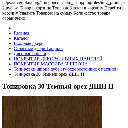
https://dveriokna.org/components/com_jshopping/files/img_products
2
руб.
✔ Товар в корзине
Товар добавлен в корзину
Перейти в
корзину
Удалить
Товаров:
на сумму
Количество товара
ограничено !
Главная
Каталог
Входные двери
Стальные двери Гардиан
Дверные панели
ПОКРЫТИЯ ДЕКОРАТИВНЫХ ПАНЕЛЕЙ
ПОКРЫТИЯ МАССИВА И ШПОНА
Тонировки шпона дуба атмосферостойкие с патиной
Тонировка 30 Темный орех ДШН П
Тонировка 30 Темный орех ДШН П