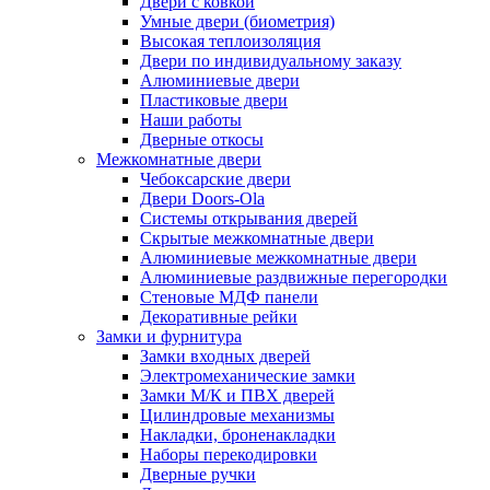
Двери с ковкой
Умные двери (биометрия)
Высокая теплоизоляция
Двери по индивидуальному заказу
Алюминиевые двери
Пластиковые двери
Наши работы
Дверные откосы
Межкомнатные двери
Чебоксарские двери
Двери Doors-Ola
Системы открывания дверей
Скрытые межкомнатные двери
Алюминиевые межкомнатные двери
Алюминиевые раздвижные перегородки
Стеновые МДФ панели
Декоративные рейки
Замки и фурнитура
Замки входных дверей
Электромеханические замки
Замки М/К и ПВХ дверей
Цилиндровые механизмы
Накладки, броненакладки
Наборы перекодировки
Дверные ручки