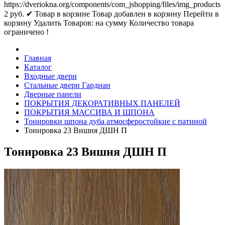
https://dveriokna.org/components/com_jshopping/files/img_products
2
руб.
✔ Товар в корзине
Товар добавлен в корзину
Перейти в
корзину
Удалить
Товаров:
на сумму
Количество товара
ограничено !
Главная
Каталог
Входные двери
Стальные двери Гардиан
Дверные панели
ПОКРЫТИЯ ДЕКОРАТИВНЫХ ПАНЕЛЕЙ
ПОКРЫТИЯ МАССИВА И ШПОНА
Тонировки шпона дуба атмосферостойкие с патиной
Тонировка 23 Вишня ДШН П
Тонировка 23 Вишня ДШН П