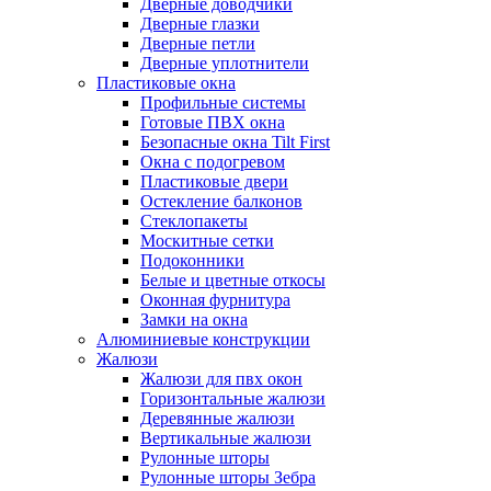
Дверные доводчики
Дверные глазки
Дверные петли
Дверные уплотнители
Пластиковые окна
Профильные системы
Готовые ПВХ окна
Безопасные окна Tilt First
Окна с подогревом
Пластиковые двери
Остекление балконов
Стеклопакеты
Москитные сетки
Подоконники
Белые и цветные откосы
Оконная фурнитура
Замки на окна
Алюминиевые конструкции
Жалюзи
Жалюзи для пвх окон
Горизонтальные жалюзи
Деревянные жалюзи
Вертикальные жалюзи
Рулонные шторы
Рулонные шторы Зебра