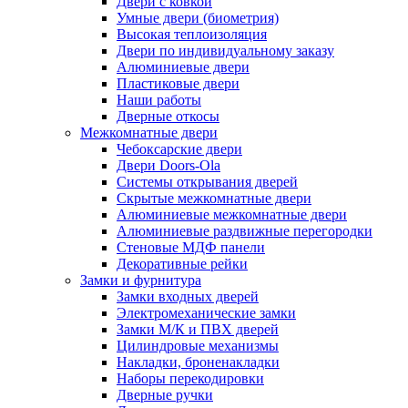
Двери с ковкой
Умные двери (биометрия)
Высокая теплоизоляция
Двери по индивидуальному заказу
Алюминиевые двери
Пластиковые двери
Наши работы
Дверные откосы
Межкомнатные двери
Чебоксарские двери
Двери Doors-Ola
Системы открывания дверей
Скрытые межкомнатные двери
Алюминиевые межкомнатные двери
Алюминиевые раздвижные перегородки
Стеновые МДФ панели
Декоративные рейки
Замки и фурнитура
Замки входных дверей
Электромеханические замки
Замки М/К и ПВХ дверей
Цилиндровые механизмы
Накладки, броненакладки
Наборы перекодировки
Дверные ручки