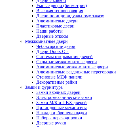
Двери с ковкой
Умные двери (биометрия)
Высокая теплоизоляция
Двери по индивидуальному заказу
Алюминиевые двери
Пластиковые двери
Наши работы
Дверные откосы
Межкомнатные двери
Чебоксарские двери
Двери Doors-Ola
Системы открывания дверей
Скрытые межкомнатные двери
Алюминиевые межкомнатные двери
Алюминиевые раздвижные перегородки
Стеновые МДФ панели
Декоративные рейки
Замки и фурнитура
Замки входных дверей
Электромеханические замки
Замки М/К и ПВХ дверей
Цилиндровые механизмы
Накладки, броненакладки
Наборы перекодировки
Дверные ручки