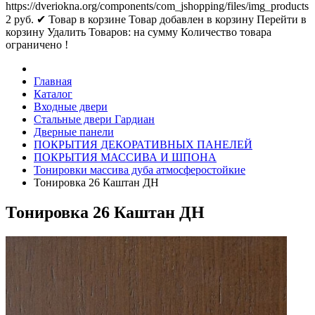
https://dveriokna.org/components/com_jshopping/files/img_products
2
руб.
✔ Товар в корзине
Товар добавлен в корзину
Перейти в
корзину
Удалить
Товаров:
на сумму
Количество товара
ограничено !
Главная
Каталог
Входные двери
Стальные двери Гардиан
Дверные панели
ПОКРЫТИЯ ДЕКОРАТИВНЫХ ПАНЕЛЕЙ
ПОКРЫТИЯ МАССИВА И ШПОНА
Тонировки массива дуба атмосферостойкие
Тонировка 26 Каштан ДН
Тонировка 26 Каштан ДН