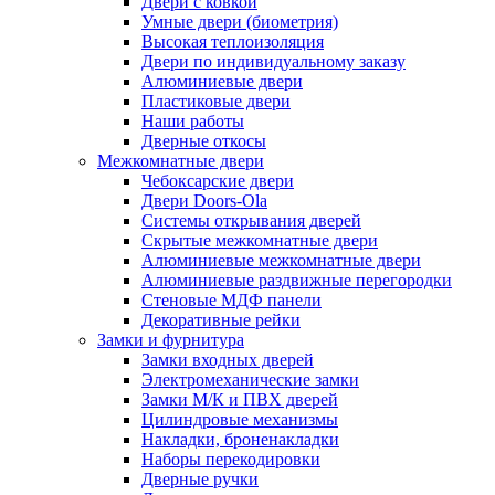
Двери с ковкой
Умные двери (биометрия)
Высокая теплоизоляция
Двери по индивидуальному заказу
Алюминиевые двери
Пластиковые двери
Наши работы
Дверные откосы
Межкомнатные двери
Чебоксарские двери
Двери Doors-Ola
Системы открывания дверей
Скрытые межкомнатные двери
Алюминиевые межкомнатные двери
Алюминиевые раздвижные перегородки
Стеновые МДФ панели
Декоративные рейки
Замки и фурнитура
Замки входных дверей
Электромеханические замки
Замки М/К и ПВХ дверей
Цилиндровые механизмы
Накладки, броненакладки
Наборы перекодировки
Дверные ручки