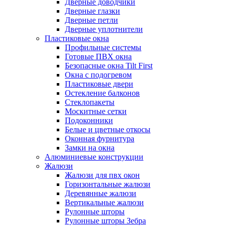
Дверные доводчики
Дверные глазки
Дверные петли
Дверные уплотнители
Пластиковые окна
Профильные системы
Готовые ПВХ окна
Безопасные окна Tilt First
Окна с подогревом
Пластиковые двери
Остекление балконов
Стеклопакеты
Москитные сетки
Подоконники
Белые и цветные откосы
Оконная фурнитура
Замки на окна
Алюминиевые конструкции
Жалюзи
Жалюзи для пвх окон
Горизонтальные жалюзи
Деревянные жалюзи
Вертикальные жалюзи
Рулонные шторы
Рулонные шторы Зебра